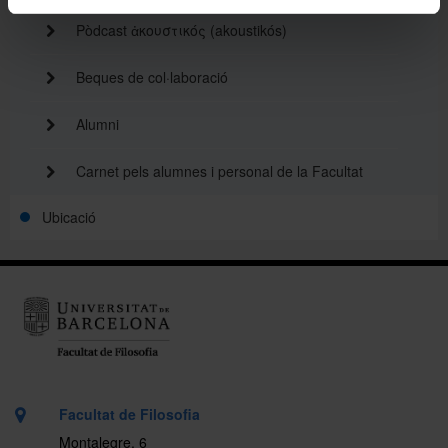
Pòdcast ἀκουστικός (akoustikós)
Beques de col·laboració
Alumni
Carnet pels alumnes i personal de la Facultat
Ubicació
Facultat de Filosofia
Montalegre, 6