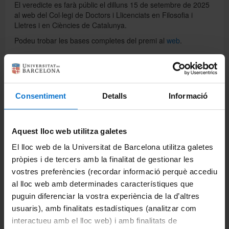
El veredicte es farà públic el dilluns 15 de setembre de 2025
al web del Col·legi de Doctors i Llicenciats en Filosofia i
Lletres i en Ciències de Catalunya.
Podeu trobar les bases completes del premi al
web
.
Comparteix-ho:
Consentiment
Detalls
Informació
Imprimeix
Portals i intranets
Aquest lloc web utilitza galetes
Portal d'estudiants
El lloc web de la Universitat de Barcelona utilitza galetes
pròpies i de tercers amb la finalitat de gestionar les
Intranet UB (PDI i PTGAS)
vostres preferències (recordar informació perquè accediu
al lloc web amb determinades característiques que
Campus Virtual
puguin diferenciar la vostra experiència de la d’altres
usuaris), amb finalitats estadístiques (analitzar com
Alumni UB
interactueu amb el lloc web) i amb finalitats de