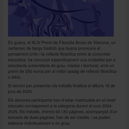
Directori
Español
En guany, el XLIV Premi de Filosofia Arnau de Vilanova, un
certamen de llarga tradició que busca promoure el
pensament crític i la reflexió filosòfica entre la comunitat
English
educativa, ha convocat específicament una modalitat per a
estudiants universitaris de grau, màster i doctorat, amb un
premi de 250 euros per al millor assaig de reflexió filosòfica
o ètica.
El termini per presentar els treballs finalitza el dilluns 16 de
juny de 2025.
Els alumnes participants han d’estar matriculats en el nivell
educatiu corresponent a la categoria durant el curs 2024-
2025. Els treballs, d'entre 60 i 80 pàgines, acompanyat d’un
extracte de dues pàgines, han de ser inèdits, i es poden
elaborar individualment o en grup.