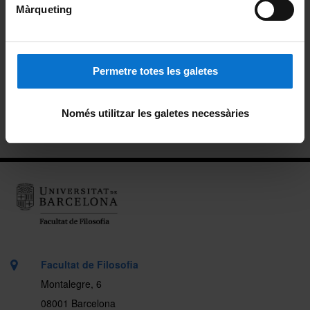
Organització i metodologia docent
Màrqueting
Plans docents
Reconeixement de crèdits
Permetre totes les galetes
Treball final de màster
Només utilitzar les galetes necessàries
Informació per a futurs estudiants
Facultat de Filosofia
Montalegre, 6
08001 Barcelona