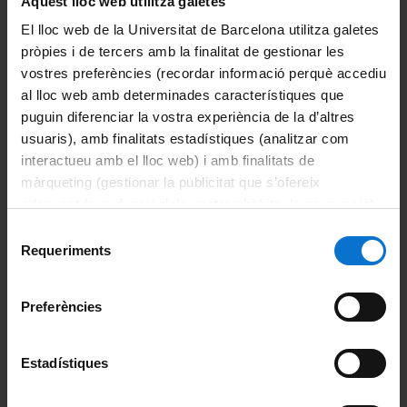
Aquest lloc web utilitza galetes
Coordinació
AMILLANO
El lloc web de la Universitat de Barcelona utilitza galetes
pròpies i de tercers amb la finalitat de gestionar les
Comparteix-ho:
vostres preferències (recordar informació perquè accediu
al lloc web amb determinades característiques que
Informació del màster
puguin diferenciar la vostra experiència de la d’altres
usuaris), amb finalitats estadístiques (analitzar com
Presentació
interactueu amb el lloc web) i amb finalitats de
màrqueting (gestionar la publicitat que s’ofereix
Avaluació
adequant-la en funció dels vostres hàbits de navegació).
Per obtenir més informació sobre les galetes podeu
Selecció
Beques i ajuts
consultar la
Política de galetes del lloc web de la
Requeriments
de
Universitat de Barcelona
.
consentiment
Calendari acadèmic
Preferències
Horaris de classe
Estadístiques
Mobilitat