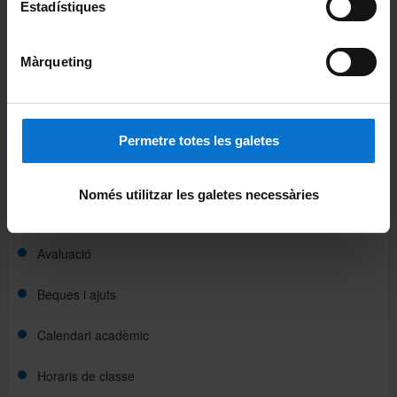
Estadístiques
Dreceres d'interés
Ajuts i preus
Màrqueting
Normativa acadèmica UB
Informació del màster
Permetre totes les galetes
Presentació
Només utilitzar les galetes necessàries
Accions de suport i d'orientació
Avaluació
Beques i ajuts
Calendari acadèmic
Horaris de classe