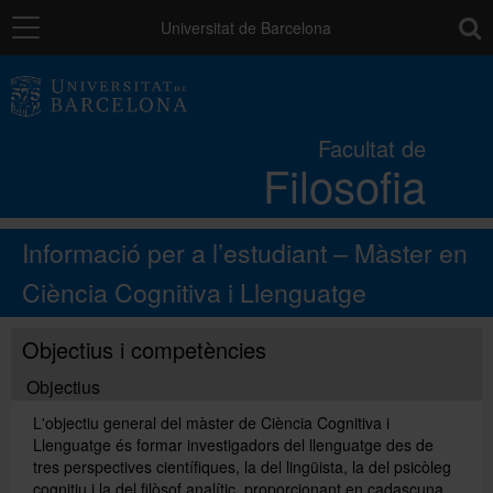
Navegació
toolb
Universitat de Barcelona
La Facultat
Facultat de
Filosofia
Estudis
Informació per a l’estudiant – Màster en
Recerca i innovació
Ciència Cognitiva i Llenguatge
Serveis
Objectius i competències
Objectius
Mobilitat
L'objectiu general del màster de Ciència Cognitiva i
Llenguatge és formar investigadors del llenguatge des de
tres perspectives científiques, la del lingüista, la del psicòleg
Relacions externes
cognitiu i la del filòsof analític, proporcionant en cadascuna