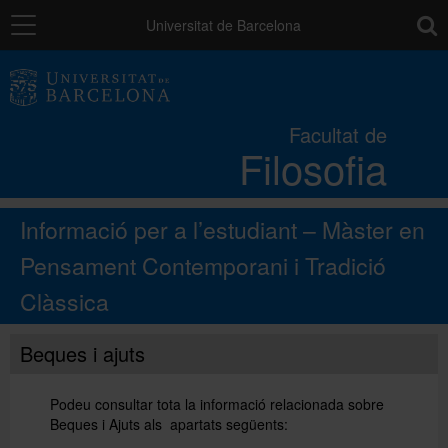
Navegació
toolb
Universitat de Barcelona
La Facultat
Facultat de
Filosofia
Estudis
Informació per a l’estudiant – Màster en
Recerca i innovació
Pensament Contemporani i Tradició
Clàssica
Serveis
Beques i ajuts
Mobilitat
Podeu consultar tota la informació relacionada sobre
Beques i Ajuts als apartats següents:
Relacions externes