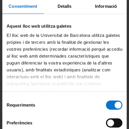
Astrolabio: revista internacional de Filosofia
Consentiment
Detalls
Informació
Lectora: revista de dones i textualitat
Aquest lloc web utilitza galetes
Compàs d'amalgama
El lloc web de la Universitat de Barcelona utilitza galetes
Dreceres d'interés
pròpies i de tercers amb la finalitat de gestionar les
Ajuts i preus
vostres preferències (recordar informació perquè accediu
al lloc web amb determinades característiques que
Normativa acadèmica UB
puguin diferenciar la vostra experiència de la d’altres
usuaris), amb finalitats estadístiques (analitzar com
Informació del màster
interactueu amb el lloc web) i amb finalitats de
màrqueting (gestionar la publicitat que s’ofereix
Informació destacada
adequant-la en funció dels vostres hàbits de navegació).
Per obtenir més informació sobre les galetes podeu
Selecció
Accions de suport i d'orientació
consultar la
Política de galetes del lloc web de la
Requeriments
de
Universitat de Barcelona
.
consentiment
Avaluació
Preferències
Beques i ajuts