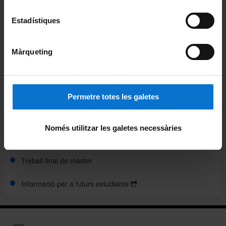
Calendari acadèmic
Estadístiques
Horaris de classe
Màrqueting
Mobilitat
Organització i metodologia docent
Permetre totes les galetes
Plans docents
Només utilitzar les galetes necessàries
Reconeixement de crèdits
Treball final de màster
Informació per a futurs estudiants