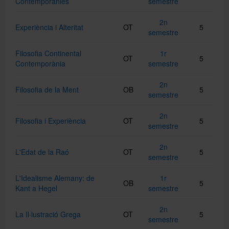
Contemporànies
semestre
2n
Experiència i Alteritat
OT
5
semestre
Filosofia Continental
1r
OT
5
Contemporània
semestre
2n
Filosofia de la Ment
OB
5
semestre
2n
Filosofia i Experiència
OT
5
semestre
2n
L'Edat de la Raó
OT
5
semestre
L'Idealisme Alemany: de
1r
OB
5
Kant a Hegel
semestre
2n
La Il·lustració Grega
OT
5
semestre