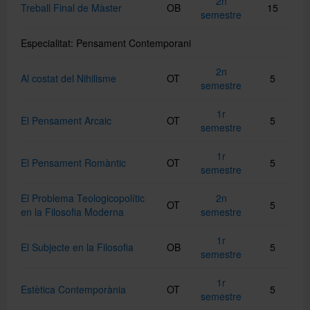
2n
Treball Final de Màster
OB
15
semestre
Especialitat: Pensament Contemporani
2n
Al costat del Nihilisme
OT
5
semestre
1r
El Pensament Arcaic
OT
5
semestre
1r
El Pensament Romàntic
OT
5
semestre
El Problema Teologicopolític
2n
OT
5
en la Filosofia Moderna
semestre
1r
El Subjecte en la Filosofia
OB
5
semestre
1r
Estètica Contemporània
OT
5
semestre