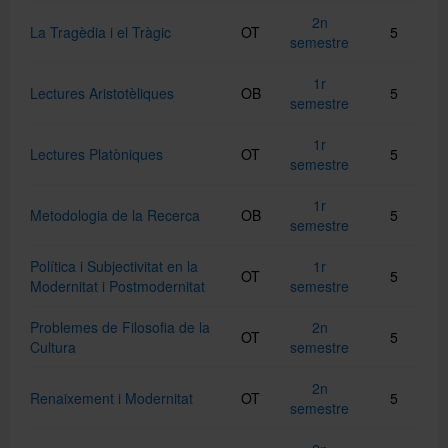
2n
La Tragèdia i el Tràgic
OT
5
semestre
1r
Lectures Aristotèliques
OB
5
semestre
1r
Lectures Platòniques
OT
5
semestre
1r
Metodologia de la Recerca
OB
5
semestre
Política i Subjectivitat en la
1r
OT
5
Modernitat i Postmodernitat
semestre
Problemes de Filosofia de la
2n
OT
5
Cultura
semestre
2n
Renaixement i Modernitat
OT
5
semestre