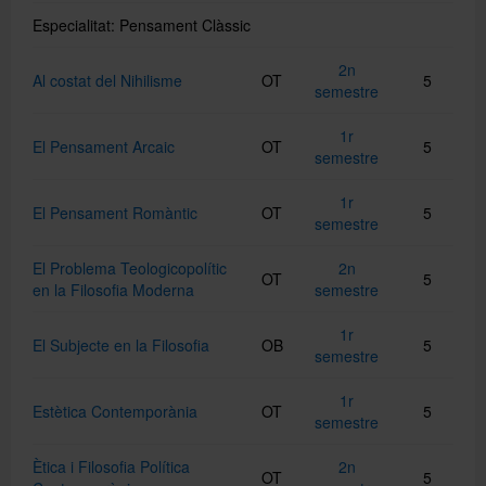
Especialitat: Pensament Clàssic
Directori
2n
Al costat del Nihilisme
OT
5
semestre
1r
Español
El Pensament Arcaic
OT
5
semestre
1r
El Pensament Romàntic
OT
5
English
semestre
El Problema Teologicopolític
2n
OT
5
en la Filosofia Moderna
semestre
1r
El Subjecte en la Filosofia
OB
5
semestre
1r
Estètica Contemporània
OT
5
semestre
Ètica i Filosofia Política
2n
OT
5