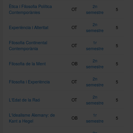
Ètica i Filosofia Política
2n
OT
5
Contemporànies
semestre
2n
Experiència i Alteritat
OT
5
semestre
Filosofia Continental
1r
OT
5
Contemporània
semestre
2n
Filosofia de la Ment
OB
5
semestre
2n
Filosofia i Experiència
OT
5
semestre
2n
L'Edat de la Raó
OT
5
semestre
L'Idealisme Alemany: de
1r
OB
5
Kant a Hegel
semestre
2n