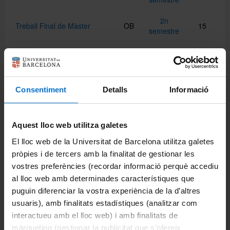
2n
Treball Final de Màster
OB
15
semestre
Especialitat: Pensament Modern
2n
Al costat del Nihilisme
OT
5
semestre
Consentiment
Detalls
Informació
1r
El Pensament Arcaic
OT
5
semestre
Aquest lloc web utilitza galetes
1r
El Pensament Romàntic
OT
5
El lloc web de la Universitat de Barcelona utilitza galetes
semestre
pròpies i de tercers amb la finalitat de gestionar les
vostres preferències (recordar informació perquè accediu
El Problema Teologicopolític
2n
OT
5
en la Filosofia Moderna
semestre
al lloc web amb determinades característiques que
puguin diferenciar la vostra experiència de la d’altres
1r
El Subjecte en la Filosofia
OB
5
usuaris), amb finalitats estadístiques (analitzar com
semestre
interactueu amb el lloc web) i amb finalitats de
màrqueting (gestionar la publicitat que s’ofereix
1r