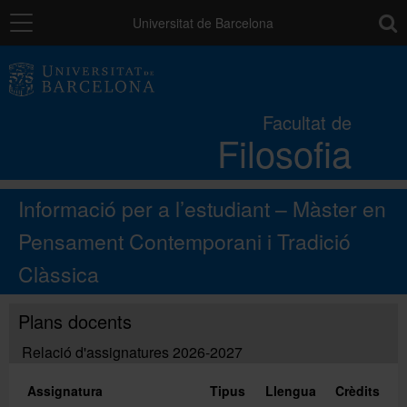
Navegació
toolb
Universitat de Barcelona
La Facultat
Facultat de
Filosofia
Estudis
Informació per a l’estudiant – Màster en
Recerca i innovació
Pensament Contemporani i Tradició
Clàssica
Serveis
Plans docents
Mobilitat
Relació d'assignatures 2026-2027
Assignatura
Tipus
Llengua
Crèdits
Relacions externes