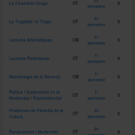
La Il·lustració Grega
OT
5
semestre
2n
La Tragèdia i el Tràgic
OT
5
semestre
1r
Lectures Aristotèliques
OB
5
semestre
1r
Lectures Platòniques
OT
5
semestre
1r
Metodologia de la Recerca
OB
5
semestre
Política i Subjectivitat en la
1r
OT
5
Modernitat i Postmodernitat
semestre
Problemes de Filosofia de la
2n
OT
5
Cultura
semestre
2n
Renaixement i Modernitat
OT
5
semestre