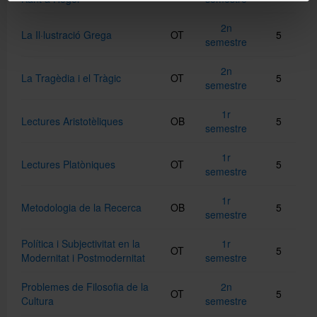
2n
La Il·lustració Grega
OT
5
semestre
2n
La Tragèdia i el Tràgic
OT
5
semestre
1r
Lectures Aristotèliques
OB
5
semestre
1r
Lectures Platòniques
OT
5
semestre
1r
Metodologia de la Recerca
OB
5
semestre
Política i Subjectivitat en la
1r
OT
5
Modernitat i Postmodernitat
semestre
Problemes de Filosofia de la
2n
OT
5
Cultura
semestre