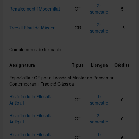
2n
Renaixement i Modernitat
OT
5
semestre
2n
Treball Final de Màster
OB
15
semestre
Complements de formació
Assignatura
Tipus
Llengua
Crèdits
Especialitat: CF per a l'Accés al Màster de Pensament
Contemporani i Tradició Clàssica
Història de la Filosofia
1r
OT
6
Antiga I
semestre
Història de la Filosofia
2n
OT
6
Antiga II
semestre
Història de la Filosofia
1r
OT
6