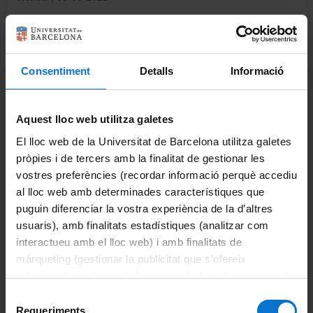
Consentiment
Detalls
Informació
Aquest lloc web utilitza galetes
Activitats Institucionals Facultat susceptibles de
El lloc web de la Universitat de Barcelona utilitza galetes
reconeixement acadèmic curs 2022-2023
pròpies i de tercers amb la finalitat de gestionar les
Notícia | 30-07-2022
vostres preferències (recordar informació perquè accediu
al lloc web amb determinades característiques que
puguin diferenciar la vostra experiència de la d’altres
usuaris), amb finalitats estadístiques (analitzar com
interactueu amb el lloc web) i amb finalitats de
màrqueting (gestionar la publicitat que s’ofereix
adequant-la en funció dels vostres hàbits de navegació).
Per obtenir més informació sobre les galetes podeu
Selecció
consultar la
Política de galetes del lloc web de la
Requeriments