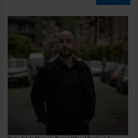
Directori
Español
English