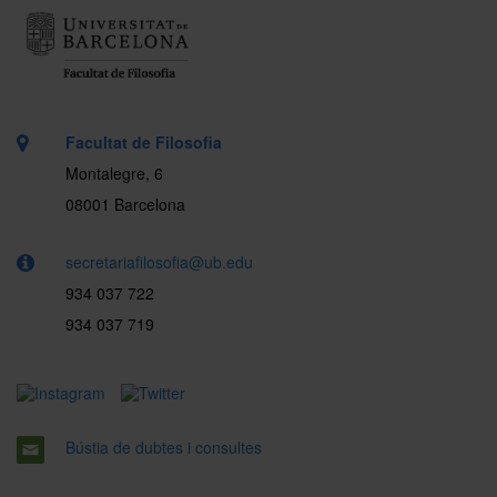
Facultat de Filosofia
Montalegre, 6
08001 Barcelona
secretariafilosofia@ub.edu
934 037 722
934 037 719
Bústia de dubtes i consultes