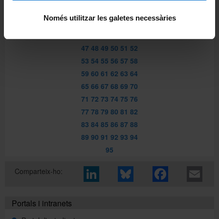
29
30
31
32
33
34
Només utilitzar les galetes necessàries
35
36
37
38
39
40
41
42
43
44
45
46
47
48
49
50
51
52
53
54
55
56
57
58
59
60
61
62
63
64
65
66
67
68
69
70
71
72
73
74
75
76
77
78
79
80
81
82
83
84
85
86
87
88
89
90
91
92
93
94
95
Comparteix-ho:
Portals i intranets