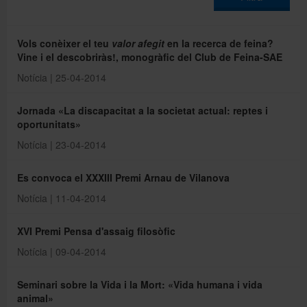
Directori
Vols conèixer el teu
valor afegit
en la recerca de feina?
Vine i el descobriràs!, monogràfic del Club de Feina-SAE
Notícia | 25-04-2014
Español
Jornada «La discapacitat a la societat actual: reptes i
oportunitats»
English
Notícia | 23-04-2014
Es convoca el XXXIII Premi Arnau de Vilanova
Notícia | 11-04-2014
XVI Premi Pensa d'assaig filosòfic
Notícia | 09-04-2014
Seminari sobre la Vida i la Mort: «Vida humana i vida
animal»