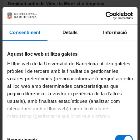
Seminari sobre la Vida i la Mort: «La bogeria»
Notícia | 21-03-2014
Acte d'homenatge al professor Antonio Beltrán
Consentiment
Detalls
Informació
Notícia | 21-03-2014
Jornada-presentació programa FeinAngels UB "Mentoria
Aquest lloc web utilitza galetes
entre iguals per a la recerca de feina"
El lloc web de la Universitat de Barcelona utilitza galetes
Notícia | 20-03-2014
pròpies i de tercers amb la finalitat de gestionar les
vostres preferències (recordar informació perquè accediu
Treball i pràctiques a l'estranger: Cooperació i
al lloc web amb determinades característiques que
Voluntariat, monogràfic del Club Feina
puguin diferenciar la vostra experiència de la d’altres
Notícia | 20-03-2014
usuaris), amb finalitats estadístiques (analitzar com
interactueu amb el lloc web) i amb finalitats de
Jornada de Portes Obertes a la Facultat de Filosofia
màrqueting (gestionar la publicitat que s’ofereix
Notícia | 19-03-2014
adequant-la en funció dels vostres hàbits de navegació).
Per obtenir més informació sobre les galetes podeu
Selecció
Cicle de sessions de formació en cooperativisme
consultar la
Política de galetes del lloc web de la
Requeriments