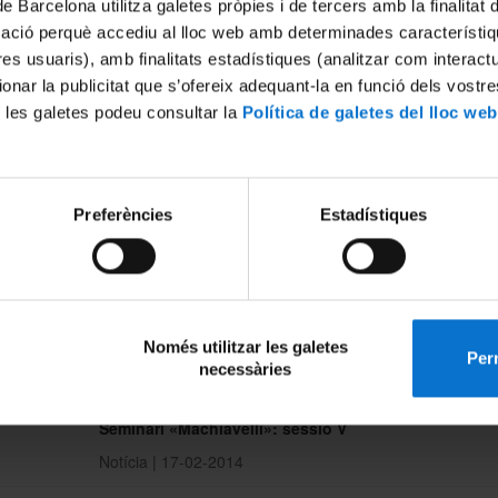
de Barcelona utilitza galetes pròpies i de tercers amb la finalitat
Seminari «Machiavelli»: sessió VI
mació perquè accediu al lloc web amb determinades característiq
Notícia | 24-02-2014
tres usuaris), amb finalitats estadístiques (analitzar com interac
ionar la publicitat que s’ofereix adequant-la en funció dels vostr
Orientar-se davant el futur, curs monogràfic del Clu
 les galetes podeu consultar la
Política de galetes del lloc web
Feina
Notícia | 21-02-2014
Seminari sobre la Vida i la Mort: «Les proves de l'ex
Preferències
Estadístiques
de Déu»
Notícia | 19-02-2014
S'obre la convocatòria de beques per al programa in
Erasmus
I sapieri delle donne
Només utilitzar les galetes
Perm
necessàries
Notícia | 19-02-2014
Seminari «Machiavelli»: sessió V
Notícia | 17-02-2014