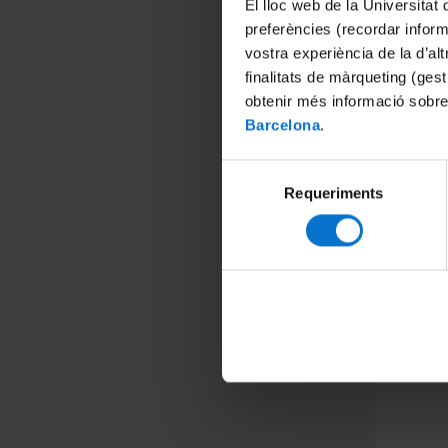
El lloc web de la Universitat 
preferències (recordar infor
vostra experiència de la d’al
finalitats de màrqueting (gest
obtenir més informació sobre
Barcelona
.
Selecció
Requeriments
de
consentiment