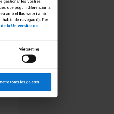
 de gestionar les vostres
ues que puguin diferenciar la
tueu amb el lloc web) i amb
es hàbits de navegació). Per
b de
 de la Universitat de
istència
Màrqueting
tensiu
etre totes les galetes