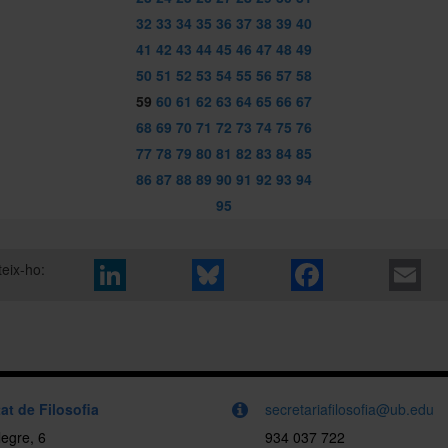
32
33
34
35
36
37
38
39
40
41
42
43
44
45
46
47
48
49
50
51
52
53
54
55
56
57
58
59
60
61
62
63
64
65
66
67
68
69
70
71
72
73
74
75
76
77
78
79
80
81
82
83
84
85
86
87
88
89
90
91
92
93
94
95
eix-ho:
at de Filosofia
secretariafilosofia@ub.edu
egre, 6
934 037 722