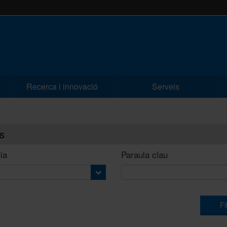
Recerca i innovació
Serveis
s
ia
Paraula clau
Fi