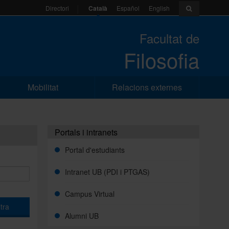
Català
Español
English
Directori
Facultat de
Filosofia
Mobilitat
Relacions externes
Portals i intranets
Portal d'estudiants
Intranet UB (PDI i PTGAS)
Campus Virtual
ltra
Alumni UB