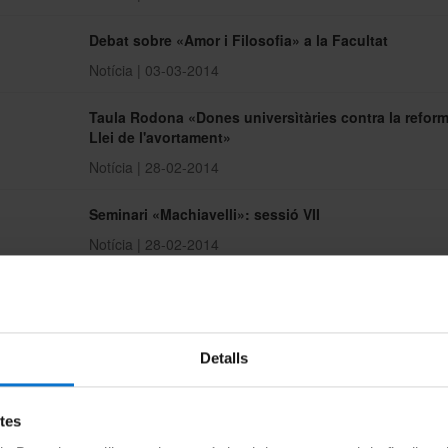
Debat sobre «Amor i Filosofia» a la Facultat
Notícia | 03-03-2014
Taula Rodona «Dones universìtàries contra la reform
Llei de l'avortament»
Notícia | 28-02-2014
Seminari «Machiavelli»: sessió VII
Notícia | 28-02-2014
Seminari «Machiavelli», sessió VIII: Jean-Jacques
Marchand
Notícia | 28-02-2014
Detalls
Gaudir UB, cursos pel plaer de saber
Notícia | 28-02-2014
etes