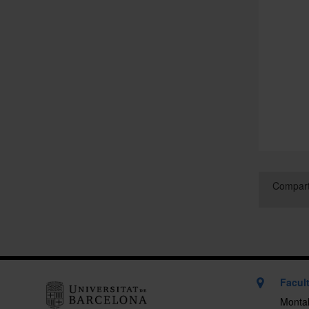
Compart
Facult
Montal