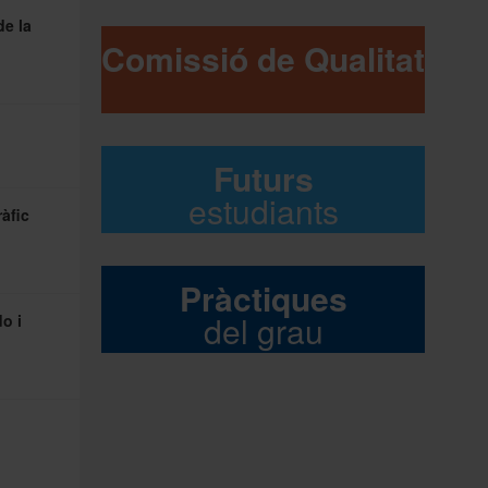
de la
Comissió de Qualitat
Futurs
estudiants
àfic
Pràctiques
del grau
o i