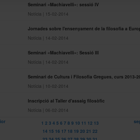
Seminari «Machiavelli»: sessió IV
Notícia | 15-02-2014
Jornades sobre l'ensenyament de la filosofia a Euro
Notícia | 14-02-2014
Seminari «Machiavelli»: Sessió III
Notícia | 14-02-2014
Seminari de Cultura i Filosofia Gregues, curs 2013-2
Notícia | 10-02-2014
Inscripció al Taller d'assaig filosòfic
Notícia | 06-02-2014
ior
se
1
2
3
4
5
6
7
8
9
10
11
12
13
14
15
16
17
18
19
20
21
22
23
24
25
26
27
28
29
30
31