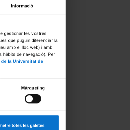
a
Informació
 de gestionar les vostres
s en
ues que puguin diferenciar la
tueu amb el lloc web) i amb
es hàbits de navegació). Per
 de la Universitat de
, and
Màrqueting
ca
»
durant
etre totes les galetes