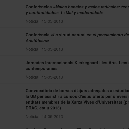
Conferències «
Males banales y males radicales: ten
y continuidades
» i «
Mal y modernidad
»
Notícia | 15-05-2013
Conferència
«La
virtud natural
en el pensamiento de
Aristóteles»
Notícia | 15-05-2013
Jornades Internacionals Kierkegaard i les Arts. Lect
contemporànies
Notícia | 15-05-2013
Convocatòria de borses d'ajuts adreçades a estudia
la UB per assistir a cursos d'estiu oferts per universi
entitats membres de la Xarxa Vives d'Universitats (
DRAC, estiu 2013)
Notícia | 14-05-2013