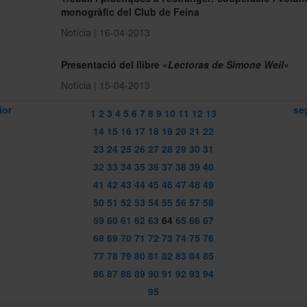
monogràfic del Club de Feina
Notícia | 16-04-2013
Presentació del llibre «
Lectoras de Simone Weil
»
Notícia | 15-04-2013
ior
se
1
2
3
4
5
6
7
8
9
10
11
12
13
14
15
16
17
18
19
20
21
22
23
24
25
26
27
28
29
30
31
32
33
34
35
36
37
38
39
40
41
42
43
44
45
46
47
48
49
50
51
52
53
54
55
56
57
58
59
60
61
62
63
64
65
66
67
68
69
70
71
72
73
74
75
76
77
78
79
80
81
82
83
84
85
86
87
88
89
90
91
92
93
94
95