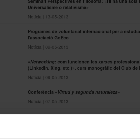
Seminari Perspectives en Filosofia: «Hi ha una sola 
Universalisme o relativisme»
Notícia | 13-05-2013
Programes de voluntariat internacional per a estudi
l'associació GoEco
Notícia | 09-05-2013
«
Networking
: com funcionen les xarxes professiona
(LinkedIn, Xing, etc.)», curs monogràfic del Club de
Notícia | 09-05-2013
Conferència «
Virtud y segunda naturaleza
»
Notícia | 07-05-2013
Jornades «
Eternidad del mundo: entre Edad Media y
Renacimiento
»
Notícia | 06-05-2013