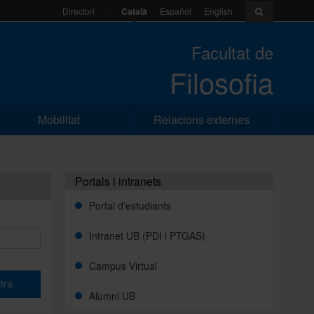
Català
Español
English
Directori
Facultat de
Filosofia
Mobilitat
Relacions externes
Portals i intranets
Portal d'estudiants
Intranet UB (PDI i PTGAS)
Campus Virtual
ltra
Alumni UB