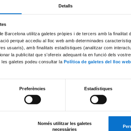
Monogràfic del Club de Feina: «Treball i pràctiques 
Detalls
l'estranger: Beques i Ajuts»
Notícia | 06-05-2013
etes
de Barcelona utilitza galetes pròpies i de tercers amb la finalitat
«El
cogito
en Descartes i Husserl: convergències i
divergències», conferència del seminari Perspective
mació perquè accediu al lloc web amb determinades característiq
Filosofia
tres usuaris), amb finalitats estadístiques (analitzar com interac
Notícia | 03-05-2013
ionar la publicitat que s’ofereix adequant-la en funció dels vostr
 les galetes podeu consultar la
Política de galetes del lloc web
Conferència: «
On the gastronomic event: time, place
sensation
»
Notícia | 02-05-2013
Preferències
Estadístiques
Conferència: «
El concepto de lo normativo en la éti
Notícia | 02-05-2013
Avís: nou horari d'atenció al públic de la Secretaria 
Només utilitzar les galetes
el mes de maig
Perm
necessàries