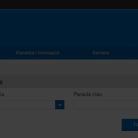
Recerca i innovació
Serveis
s
ia
Paraula clau
Fi