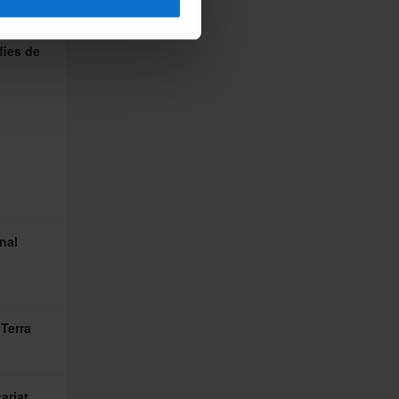
fies de
nal
 Terra
ariat,