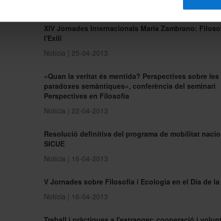
Notícia | 29-04-2013
XIV Jornades Internacionals María Zambrano: Filoso
l'Exili
Notícia | 25-04-2013
«Quan la veritat és mentida? Perspectives sobre les
paradoxes semàntiques», conferència del seminari
Perspectives en Filosofia
Notícia | 22-04-2013
Resolució definitiva del programa de mobilitat nacio
SICUE
Notícia | 16-04-2013
V Jornades sobre Filosofia i Ecologia en el Dia de la
Notícia | 16-04-2013
Treball i pràctiques a l'estranger: cooperació i volunt