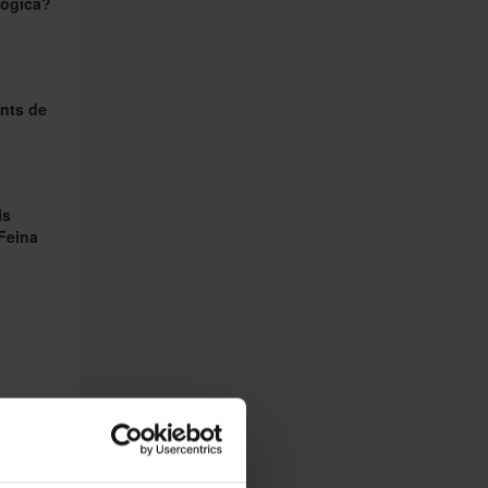
lògica?
ants de
ls
 Feina