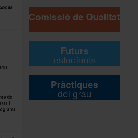
siones
Comissió de Qualitat
Futurs
estudiants
ures
Pràctiques
del grau
nts de
tats i
programa