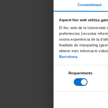
Consentiment
Aquest lloc web utilitza gal
El lloc web de la Universitat 
preferències (recordar infor
vostra experiència de la d’al
finalitats de màrqueting (gest
obtenir més informació sobre
Barcelona
.
Selecció
Requeriments
de
consentiment