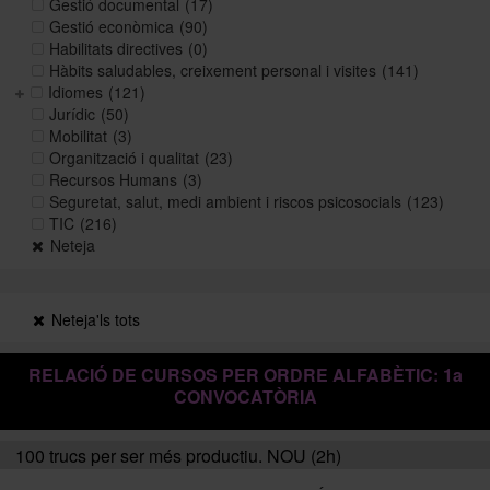
Gestió documental
(17)
Gestió econòmica
(90)
Habilitats directives
(0)
Històric i memòries
Hàbits saludables, creixement personal i visites
(141)
Idiomes
(121)
Jurídic
(50)
Mobilitat
(3)
Directori Formació
Organització i qualitat
(23)
Recursos Humans
(3)
Seguretat, salut, medi ambient i riscos psicosocials
(123)
Directori UB
TIC
(216)
Neteja
Neteja'ls tots
RELACIÓ DE CURSOS PER ORDRE ALFABÈTIC: 1a
CONVOCATÒRIA
100 trucs per ser més productiu. NOU (2h)