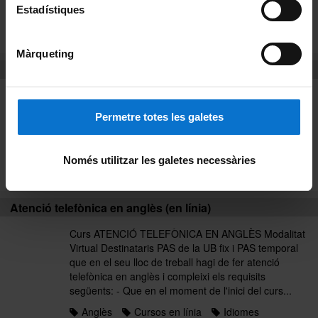
organitzacions sindicals...
Estadístiques
Anglès
Cursos presencials
Idiomes
Llistat alfabètic
Màrqueting
Atenció telefònica en anglès (en línia)
Curs ATENCIÓ TELEFÒNICA EN ANGLÈS Modalitat
Virtual Destinataris PAS de la UB fix i PAS temporal
Permetre totes les galetes
que en el seu lloc de treball hagi de fer atenció
telefònica en anglès i compleixi els requisits
següents: - Que en el moment de l'inici del curs...
Només utilitzar les galetes necessàries
Anglès
Curs 2017
Idiomes
Atenció telefònica en anglès (en línia)
Curs ATENCIÓ TELEFÒNICA EN ANGLÈS Modalitat
Virtual Destinataris PAS de la UB fix i PAS temporal
que en el seu lloc de treball hagi de fer atenció
telefònica en anglès i compleixi els requisits
següents: - Que en el moment de l'inici del curs...
Anglès
Cursos en línia
Idiomes