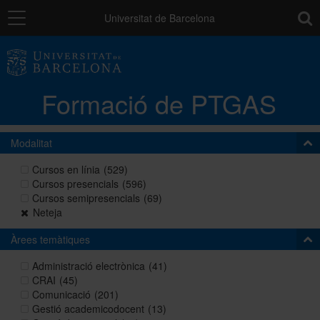
Navegació
toolb
Universitat de Barcelona
La unitat
Formació de PTGAS
Catàleg de la formació del PTGAS
Modalitat
Cursos a mida
Cursos en línia
(529)
Cursos presencials
(596)
Cursos semipresencials
(69)
Normativa
Neteja
Àrees temàtiques
Autoaprenentatge
Administració electrònica
(41)
CRAI
(45)
Comunicació
(201)
Gestió academicodocent
(13)
Ajuts