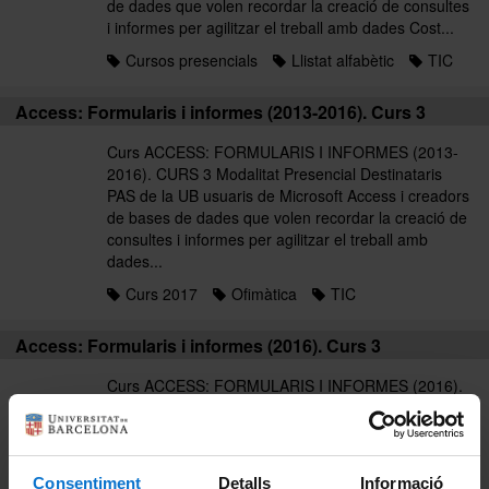
de dades que volen recordar la creació de consultes
i informes per agilitzar el treball amb dades Cost...
Cursos presencials
Llistat alfabètic
TIC
Access: Formularis i informes (2013-2016). Curs 3
Curs ACCESS: FORMULARIS I INFORMES (2013-
2016). CURS 3 Modalitat Presencial Destinataris
PAS de la UB usuaris de Microsoft Access i creadors
de bases de dades que volen recordar la creació de
consultes i informes per agilitzar el treball amb
dades...
Curs 2017
Ofimàtica
TIC
Access: Formularis i informes (2016). Curs 3
Curs ACCESS: FORMULARIS I INFORMES (2016).
CURS 3 Modalitat Presencial Destinataris PAS de la
UB usuaris de Microsoft Access i creadors de bases
de dades que volen recordar la creació de consultes
i informes per agilitzar el treball amb dades Cost...
Consentiment
Detalls
Informació