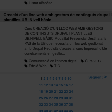
Llistat alfabètic
Creació d'un lloc web amb gestors de continguts drupal i
plantilles UB. Nivell bàsic
Curs CREACIÓ D'UN LLOC WEB AMB GESTORS
DE CONTINGUTS DRUPAL I PLANTILLES
UB.NIVELL BÀSIC Modalitat Presencial Destinataris
PAS de la UB que necessita un lloc web gestionat
amb Drupal Requisits d'accés al curs Imprescindible
coneixements en gestió...
Comunicació en l'entorn digital
Curs 2017
Edició Web
TIC
Següent
1
2
3
4
5
6
7
8
9
10
11
12
13
14
15
16
17
18
19
20
21
22
23
24
25
26
27
28
29
30
31
32
33
34
35
36
37
38
39
40
41
42
43
44
45