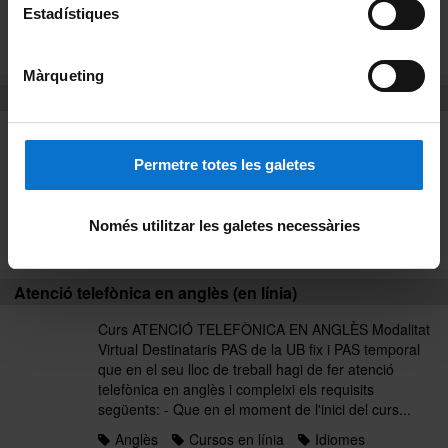
organitzacions sindicals...
Estadístiques
Anglès
Cursos presencials
Idiomes
Llistat alfabètic
Màrqueting
Atenció telefònica en anglès (en línia)
Curs ATENCIÓ TELEFÒNICA EN ANGLÈS Modalitat
Virtual Destinataris PAS de la UB fix i PAS temporal
Permetre totes les galetes
que en el seu lloc de treball hagi de fer atenció
telefònica en anglès i compleixi els requisits
següents: - Que en el moment de l'inici del curs...
Només utilitzar les galetes necessàries
Anglès
Curs 2017
Idiomes
Atenció telefònica en anglès (en línia)
Curs ATENCIÓ TELEFÒNICA EN ANGLÈS Modalitat
Virtual Destinataris PAS de la UB fix i PAS temporal
que en el seu lloc de treball hagi de fer atenció
telefònica en anglès i compleixi els requisits
següents: - Que en el moment de l'inici del curs...
Anglès
Cursos en línia
Idiomes