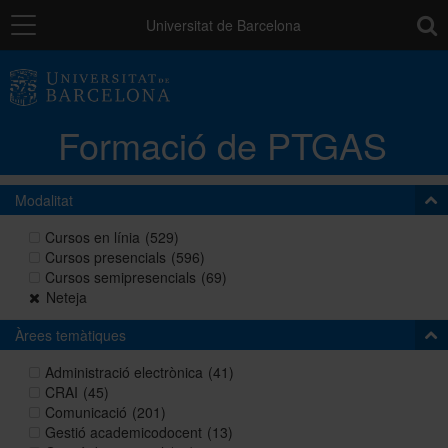
Navegació
toolb
Universitat de Barcelona
La unitat
Formació de PTGAS
Catàleg de la formació del PTGAS
Modalitat
Cursos a mida
Cursos en línia
(529)
Cursos presencials
(596)
Cursos semipresencials
(69)
Normativa
Neteja
Àrees temàtiques
Autoaprenentatge
Administració electrònica
(41)
CRAI
(45)
Comunicació
(201)
Gestió academicodocent
(13)
Ajuts