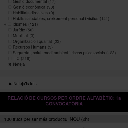
Gestió documental
(17)
Gestió econòmica
(90)
Habilitats directives
(0)
Històric i memòries
Hàbits saludables, creixement personal i visites
(141)
Idiomes
(121)
Jurídic
(50)
Mobilitat
(3)
Directori Formació
Organització i qualitat
(23)
Recursos Humans
(3)
Seguretat, salut, medi ambient i riscos psicosocials
(123)
Directori UB
TIC
(216)
Neteja
Neteja'ls tots
RELACIÓ DE CURSOS PER ORDRE ALFABÈTIC: 1a
CONVOCATÒRIA
100 trucs per ser més productiu. NOU (2h)