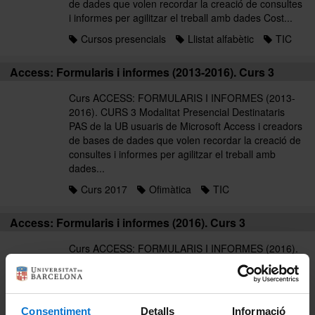
de dades que volen recordar la creació de consultes
i informes per agilitzar el treball amb dades Cost...
Cursos presencials
Llistat alfabètic
TIC
Access: Formularis i informes (2013-2016). Curs 3
Curs ACCESS: FORMULARIS I INFORMES (2013-
2016). CURS 3 Modalitat Presencial Destinataris
PAS de la UB usuaris de Microsoft Access i creadors
de bases de dades que volen recordar la creació de
consultes i informes per agilitzar el treball amb
dades...
Curs 2017
Ofimàtica
TIC
Access: Formularis i informes (2016). Curs 3
Curs ACCESS: FORMULARIS I INFORMES (2016).
CURS 3 Modalitat Presencial Destinataris PAS de la
UB usuaris de Microsoft Access i creadors de bases
de dades que volen recordar la creació de consultes
i informes per agilitzar el treball amb dades Cost...
Consentiment
Detalls
Informació