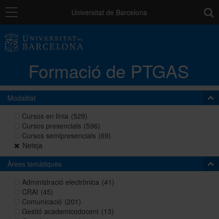
Navegació
toolb
Universitat de Barcelona
La unitat
Formació de PTGAS
Catàleg de la formació del PTGAS
Modalitat
Cursos a mida
Cursos en línia
(529)
Cursos presencials
(596)
Cursos semipresencials
(69)
Normativa
Neteja
Àrees temàtiques
Autoaprenentatge
Administració electrònica
(41)
CRAI
(45)
Comunicació
(201)
Gestió academicodocent
(13)
Ajuts