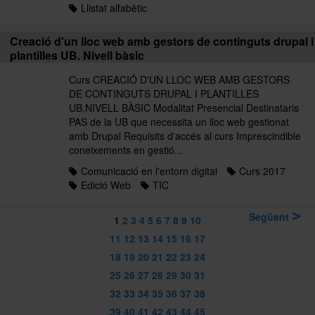
Llistat alfabètic
Creació d'un lloc web amb gestors de continguts drupal i
plantilles UB. Nivell bàsic
Curs CREACIÓ D'UN LLOC WEB AMB GESTORS
DE CONTINGUTS DRUPAL I PLANTILLES
UB.NIVELL BÀSIC Modalitat Presencial Destinataris
PAS de la UB que necessita un lloc web gestionat
amb Drupal Requisits d'accés al curs Imprescindible
coneixements en gestió...
Comunicació en l'entorn digital
Curs 2017
Edició Web
TIC
Següent
1
2
3
4
5
6
7
8
9
10
11
12
13
14
15
16
17
18
19
20
21
22
23
24
25
26
27
28
29
30
31
32
33
34
35
36
37
38
39
40
41
42
43
44
45