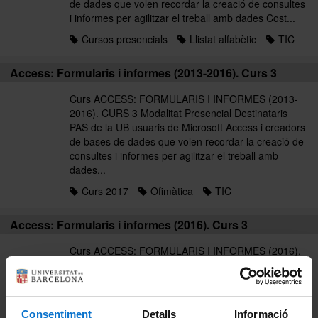
de dades que volen recordar la creació de consultes
i informes per agilitzar el treball amb dades Cost...
Cursos presencials
Llistat alfabètic
TIC
Access: Formularis i informes (2013-2016). Curs 3
Curs ACCESS: FORMULARIS I INFORMES (2013-
2016). CURS 3 Modalitat Presencial Destinataris
PAS de la UB usuaris de Microsoft Access i creadors
de bases de dades que volen recordar la creació de
consultes i informes per agilitzar el treball amb
dades...
Curs 2017
Ofimàtica
TIC
Access: Formularis i informes (2016). Curs 3
Curs ACCESS: FORMULARIS I INFORMES (2016).
CURS 3 Modalitat Presencial Destinataris PAS de la
UB usuaris de Microsoft Access i creadors de bases
de dades que volen recordar la creació de consultes
i informes per agilitzar el treball amb dades Cost...
Consentiment
Detalls
Informació