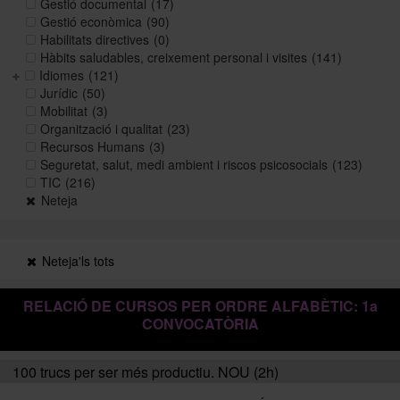
Gestió documental
(17)
Gestió econòmica
(90)
Habilitats directives
(0)
Històric i memòries
Hàbits saludables, creixement personal i visites
(141)
Idiomes
(121)
Jurídic
(50)
Mobilitat
(3)
Directori Formació
Organització i qualitat
(23)
Recursos Humans
(3)
Seguretat, salut, medi ambient i riscos psicosocials
(123)
Directori UB
TIC
(216)
Neteja
Neteja'ls tots
RELACIÓ DE CURSOS PER ORDRE ALFABÈTIC: 1a
CONVOCATÒRIA
100 trucs per ser més productiu. NOU (2h)