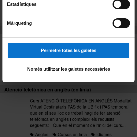
organitzacions sindicals...
Estadístiques
Anglès
Cursos presencials
Idiomes
Llistat alfabètic
Màrqueting
Atenció telefònica en anglès (en línia)
Curs ATENCIÓ TELEFÒNICA EN ANGLÈS Modalitat
Virtual Destinataris PAS de la UB fix i PAS temporal
Permetre totes les galetes
que en el seu lloc de treball hagi de fer atenció
telefònica en anglès i compleixi els requisits
següents: - Que en el moment de l'inici del curs...
Només utilitzar les galetes necessàries
Anglès
Curs 2017
Idiomes
Atenció telefònica en anglès (en línia)
Curs ATENCIÓ TELEFÒNICA EN ANGLÈS Modalitat
Virtual Destinataris PAS de la UB fix i PAS temporal
que en el seu lloc de treball hagi de fer atenció
telefònica en anglès i compleixi els requisits
següents: - Que en el moment de l'inici del curs...
Anglès
Cursos en línia
Idiomes