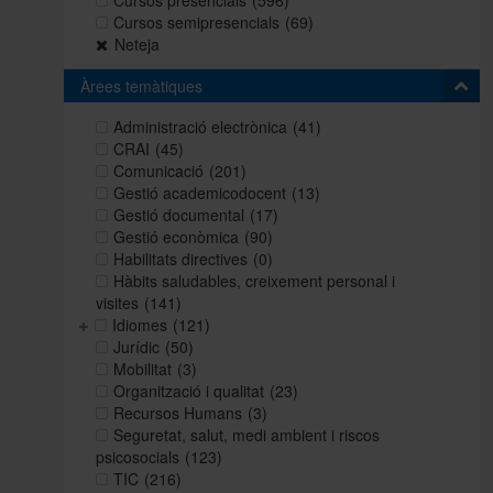
Cursos presencials
(596)
Cursos semipresencials
(69)
Neteja
Àrees temàtiques
Administració electrònica
(41)
CRAI
(45)
Comunicació
(201)
Gestió academicodocent
(13)
Gestió documental
(17)
Gestió econòmica
(90)
Habilitats directives
(0)
Hàbits saludables, creixement personal i
visites
(141)
Idiomes
(121)
Jurídic
(50)
Mobilitat
(3)
Organització i qualitat
(23)
Recursos Humans
(3)
Seguretat, salut, medi ambient i riscos
psicosocials
(123)
TIC
(216)