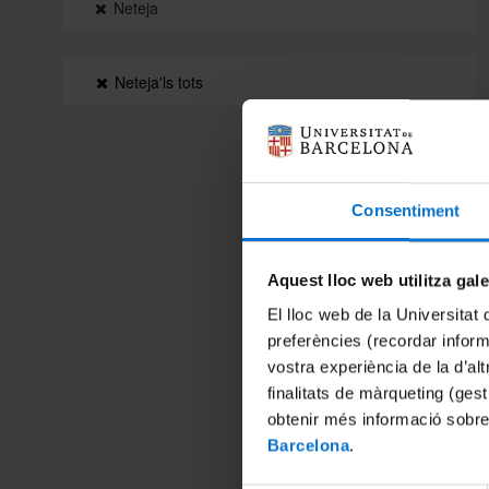
Neteja
Neteja'ls tots
Consentiment
Aquest lloc web utilitza gal
El lloc web de la Universitat 
preferències (recordar infor
vostra experiència de la d’al
finalitats de màrqueting (gest
obtenir més informació sobre
Barcelona
.