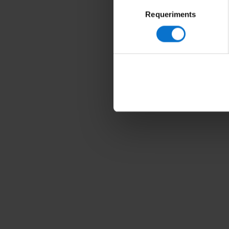
Selecció
Requeriments
de
consentiment