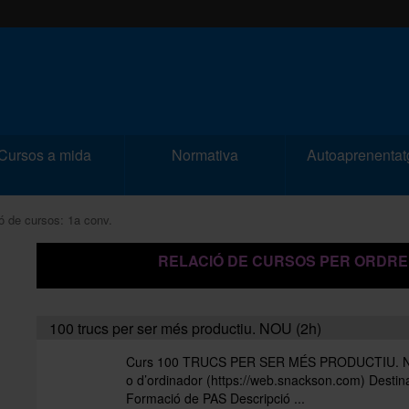
Cursos a mida
Normativa
Autoaprenentat
ó de cursos: 1a conv.
RELACIÓ DE CURSOS PER ORDRE
100 trucs per ser més productiu. NOU (2h)
Curs 100 TRUCS PER SER MÉS PRODUCTIU. NOU M
o d’ordinador (https://web.snackson.com) Destin
Formació de PAS Descripció ...