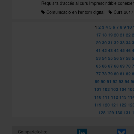
Requisits d'accés al curs Imprescindible coneixe
Comunicació en l'entorn digital
Curs 2017
1
2
3
4
5
6
7
8
9
10
17
18
19
20
21
22
29
30
31
32
33
34
41
42
43
44
45
46
53
54
55
56
57
58
65
66
67
68
69
70
77
78
79
80
81
82
89
90
91
92
93
94
9
101
102
103
104
10
110
111
112
113
11
119
120
121
122
12
128
129
130
131
Comparteix-ho: