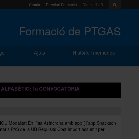
Català
Directori Formació
Directori UB
Formació de PTGAS
ge
Ajuts
Històric i memòries
 ALFABÈTIC: 1a CONVOCATÒRIA
odalitat En línia Asíncrona amb app ( l’app Snackson
ataris PAS de la UB Requisits Cost Import assumit per