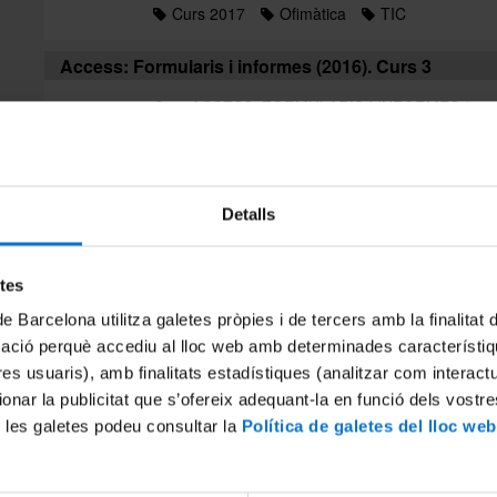
Curs 2017
Ofimàtica
TIC
Access: Formularis i informes (2016). Curs 3
Curs ACCESS: FORMULARIS I INFORMES (2016). 
usuaris de Microsoft Access i creadors de bases 
informes per agilitzar el treball amb dades Cost..
Cursos presencials
Llistat alfabètic
TI
Detalls
Anglès per a usos administratius en un àmbit inter
Curs ANGLÈS PER A USOS ADMINISTRATIUS E
etes
Presencial Cost Activitat finançada en el marc d
de Barcelona utilitza galetes pròpies i de tercers amb la finalitat
Administracions Públiques (AFEDAP) i les organitz
mació perquè accediu al lloc web amb determinades característiq
Anglès
Curs 2017
Idiomes
tres usuaris), amb finalitats estadístiques (analitzar com interac
ionar la publicitat que s’ofereix adequant-la en funció dels vostr
Anglès per a usos administratius en un àmbit inter
 les galetes podeu consultar la
Política de galetes del lloc web
Curs ANGLÈS PER A USOS ADMINISTRATIUS E
Presencial Cost Activitat finançada en el marc d
Administracions Públiques (AFEDAP) i les organitz