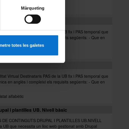
Llistat alfabètic
Màrqueting
irtual Destinataris PAS de la UB fix i PAS temporal que
ònica en anglès i compleixi els requisits següents: - Que en
etre totes les galetes
irtual Destinataris PAS de la UB fix i PAS temporal que
ònica en anglès i compleixi els requisits següents: - Que en
istat alfabètic
al i plantilles UB. Nivell bàsic
 DE CONTINGUTS DRUPAL I PLANTILLES UB.NIVELL
la UB que necessita un lloc web gestionat amb Drupal