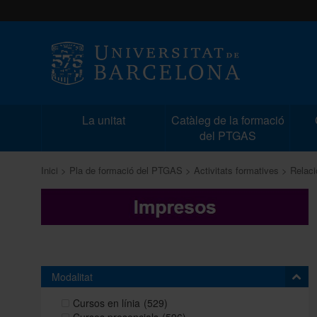
La unitat
Catàleg de la formació
del PTGAS
Inici
Pla de formació del PTGAS
Activitats formatives
Relaci
Modalitat
Cursos en línia
(529)