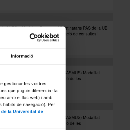
CURS 3 Modalitat Presencial Destinataris PAS de la UB
de dades que volen recordar la creació de consultes i
.
C
Informació
nacional (Erasmus)
N UN ÀMBIT INTERNACIONAL (ERASMUS) Modalitat
e l'Acord de Formació per a l'Ocupació de les
 de gestionar les vostres
acions sindicals...
ues que puguin diferenciar la
tueu amb el lloc web) i amb
es hàbits de navegació). Per
nacional (Erasmus)
 de la Universitat de
N UN ÀMBIT INTERNACIONAL (ERASMUS) Modalitat
e l'Acord de Formació per a l'Ocupació de les
acions sindicals...