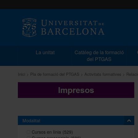
La unitat
Catàleg de la formació
del PTGAS
Inici
Pla de formació del PTGAS
Activitats formatives
Relaci
Modalitat
Cursos en línia
(529)