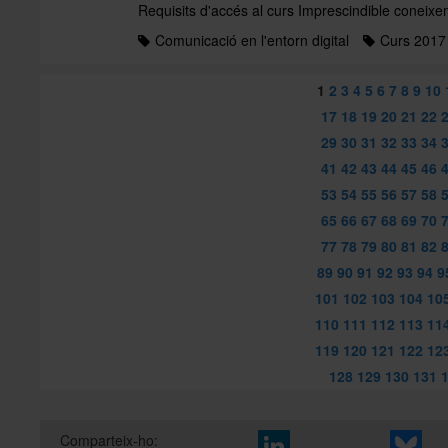
Requisits d'accés al curs Imprescindible coneixe
Comunicació en l'entorn digital
Curs 2017
1
2
3
4
5
6
7
8
9
10
17
18
19
20
21
22
29
30
31
32
33
34
41
42
43
44
45
46
53
54
55
56
57
58
65
66
67
68
69
70
77
78
79
80
81
82
89
90
91
92
93
94
9
101
102
103
104
10
110
111
112
113
11
119
120
121
122
12
128
129
130
131
Comparteix-ho: