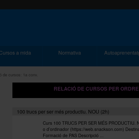
Cursos a mida
Normativa
Autoaprenentat
ó de cursos: 1a conv.
RELACIÓ DE CURSOS PER ORDRE
100 trucs per ser més productiu. NOU (2h)
Curs 100 TRUCS PER SER MÉS PRODUCTIU. NOU M
o d’ordinador (https://web.snackson.com) Destin
Formació de PAS Descripció ...