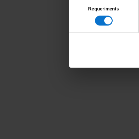
Selecció
Requeriments
de
consentiment