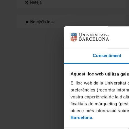
Neteja
Neteja'ls tots
Consentiment
Aquest lloc web utilitza gal
El lloc web de la Universitat 
preferències (recordar infor
vostra experiència de la d’al
finalitats de màrqueting (gest
obtenir més informació sobre
Barcelona
.