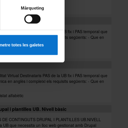
Llistat alfabètic
Màrqueting
irtual Destinataris PAS de la UB fix i PAS temporal que
ònica en anglès i compleixi els requisits següents: - Que en
etre totes les galetes
irtual Destinataris PAS de la UB fix i PAS temporal que
ònica en anglès i compleixi els requisits següents: - Que en
istat alfabètic
al i plantilles UB. Nivell bàsic
 DE CONTINGUTS DRUPAL I PLANTILLES UB.NIVELL
la UB que necessita un lloc web gestionat amb Drupal