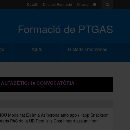
Català
Directori Formació
Directori UB
Formació de PTGAS
ge
Ajuts
Històric i memòries
 ALFABÈTIC: 1a CONVOCATÒRIA
odalitat En línia Asíncrona amb app ( l’app Snackson
ataris PAS de la UB Requisits Cost Import assumit per