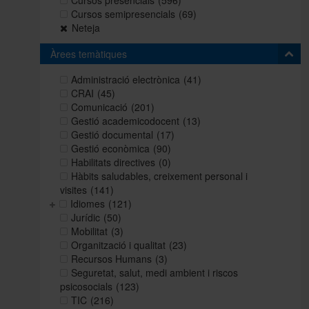
Cursos presencials
(596)
Cursos semipresencials
(69)
Neteja
Àrees temàtiques
Administració electrònica
(41)
CRAI
(45)
Comunicació
(201)
Gestió academicodocent
(13)
Gestió documental
(17)
Gestió econòmica
(90)
Habilitats directives
(0)
Hàbits saludables, creixement personal i
visites
(141)
Idiomes
(121)
Jurídic
(50)
Mobilitat
(3)
Organització i qualitat
(23)
Recursos Humans
(3)
Seguretat, salut, medi ambient i riscos
psicosocials
(123)
TIC
(216)