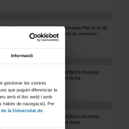
CURS 3 Modalitat Presencial Destinataris PAS de la UB
de dades que volen recordar la creació de consultes i
.
C
Informació
nacional (Erasmus)
N UN ÀMBIT INTERNACIONAL (ERASMUS) Modalitat
e l'Acord de Formació per a l'Ocupació de les
 de gestionar les vostres
acions sindicals...
ues que puguin diferenciar la
tueu amb el lloc web) i amb
es hàbits de navegació). Per
nacional (Erasmus)
 de la Universitat de
N UN ÀMBIT INTERNACIONAL (ERASMUS) Modalitat
e l'Acord de Formació per a l'Ocupació de les
acions sindicals...