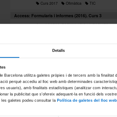
Curs 2017
Ofimàtica
TIC
Access: Formularis i informes (2016). Curs 3
Curs ACCESS: FORMULARIS I INFORMES (2016). 
usuaris de Microsoft Access i creadors de bases 
informes per agilitzar el treball amb dades Cost..
Cursos presencials
Llistat alfabètic
TI
Detalls
Anglès per a usos administratius en un àmbit inter
Curs ANGLÈS PER A USOS ADMINISTRATIUS E
etes
Presencial Cost Activitat finançada en el marc d
de Barcelona utilitza galetes pròpies i de tercers amb la finalitat
Administracions Públiques (AFEDAP) i les organitz
mació perquè accediu al lloc web amb determinades característiq
Anglès
Curs 2017
Idiomes
tres usuaris), amb finalitats estadístiques (analitzar com interac
ionar la publicitat que s’ofereix adequant-la en funció dels vostr
Anglès per a usos administratius en un àmbit inter
 les galetes podeu consultar la
Política de galetes del lloc web
Curs ANGLÈS PER A USOS ADMINISTRATIUS E
Presencial Cost Activitat finançada en el marc d
Administracions Públiques (AFEDAP) i les organitz