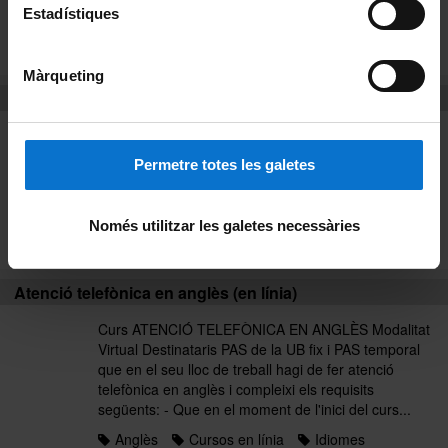
organitzacions sindicals...
Estadístiques
Anglès
Cursos presencials
Idiomes
Llistat alfabètic
Màrqueting
Atenció telefònica en anglès (en línia)
Curs ATENCIÓ TELEFÒNICA EN ANGLÈS Modalitat
Virtual Destinataris PAS de la UB fix i PAS temporal
Permetre totes les galetes
que en el seu lloc de treball hagi de fer atenció
telefònica en anglès i compleixi els requisits
següents: - Que en el moment de l'inici del curs...
Només utilitzar les galetes necessàries
Anglès
Curs 2017
Idiomes
Atenció telefònica en anglès (en línia)
Curs ATENCIÓ TELEFÒNICA EN ANGLÈS Modalitat
Virtual Destinataris PAS de la UB fix i PAS temporal
que en el seu lloc de treball hagi de fer atenció
telefònica en anglès i compleixi els requisits
següents: - Que en el moment de l'inici del curs...
Anglès
Cursos en línia
Idiomes