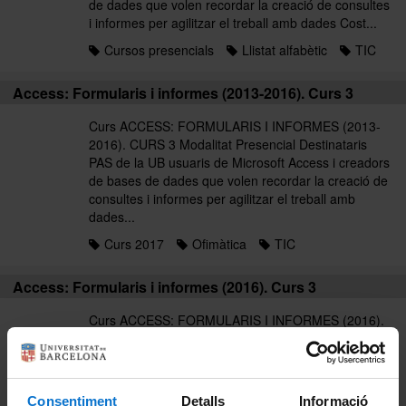
de dades que volen recordar la creació de consultes
i informes per agilitzar el treball amb dades Cost...
Cursos presencials
Llistat alfabètic
TIC
Access: Formularis i informes (2013-2016). Curs 3
Curs ACCESS: FORMULARIS I INFORMES (2013-
2016). CURS 3 Modalitat Presencial Destinataris
PAS de la UB usuaris de Microsoft Access i creadors
de bases de dades que volen recordar la creació de
consultes i informes per agilitzar el treball amb
dades...
Curs 2017
Ofimàtica
TIC
Access: Formularis i informes (2016). Curs 3
Curs ACCESS: FORMULARIS I INFORMES (2016).
CURS 3 Modalitat Presencial Destinataris PAS de la
UB usuaris de Microsoft Access i creadors de bases
de dades que volen recordar la creació de consultes
i informes per agilitzar el treball amb dades Cost...
Consentiment
Detalls
Informació