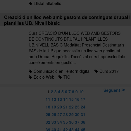
Llistat alfabètic
Creació d'un lloc web amb gestors de continguts drupal i
plantilles UB. Nivell bàsic
Curs CREACIÓ D'UN LLOC WEB AMB GESTORS
DE CONTINGUTS DRUPAL I PLANTILLES
UB.NIVELL BÀSIC Modalitat Presencial Destinataris
PAS de la UB que necessita un lloc web gestionat
amb Drupal Requisits d'accés al curs Imprescindible
coneixements en gestió...
Comunicació en l'entorn digital
Curs 2017
Edició Web
TIC
Següent
1
2
3
4
5
6
7
8
9
10
11
12
13
14
15
16
17
18
19
20
21
22
23
24
25
26
27
28
29
30
31
32
33
34
35
36
37
38
39
40
41
42
43
44
45