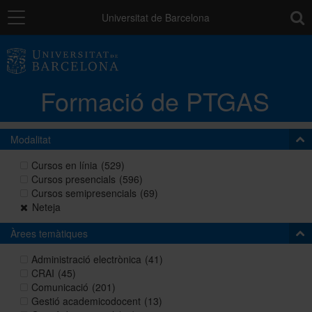
Navegació
toolb
Universitat de Barcelona
La unitat
Formació de PTGAS
Catàleg de la formació del PTGAS
Modalitat
Cursos a mida
Cursos en línia
(529)
Cursos presencials
(596)
Cursos semipresencials
(69)
Normativa
Neteja
Àrees temàtiques
Autoaprenentatge
Administració electrònica
(41)
CRAI
(45)
Comunicació
(201)
Gestió academicodocent
(13)
Ajuts