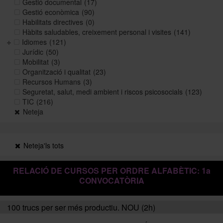
Gestió documental
(17)
Gestió econòmica
(90)
Habilitats directives
(0)
Històric i memòries
Hàbits saludables, creixement personal i visites
(141)
Idiomes
(121)
Jurídic
(50)
Mobilitat
(3)
Directori Formació
Organització i qualitat
(23)
Recursos Humans
(3)
Seguretat, salut, medi ambient i riscos psicosocials
(123)
Directori UB
TIC
(216)
Neteja
Neteja'ls tots
RELACIÓ DE CURSOS PER ORDRE ALFABÈTIC: 1a
CONVOCATÒRIA
100 trucs per ser més productiu. NOU (2h)