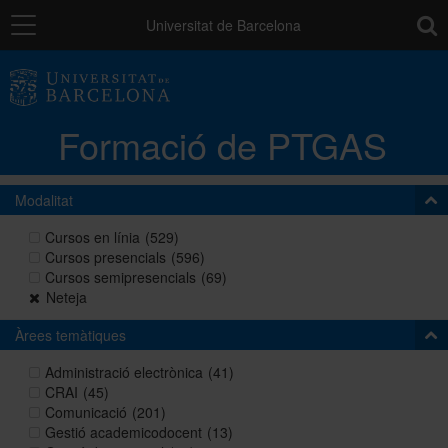
Navegació
toolb
Universitat de Barcelona
La unitat
Formació de PTGAS
Catàleg de la formació del PTGAS
Modalitat
Cursos a mida
Cursos en línia
(529)
Cursos presencials
(596)
Cursos semipresencials
(69)
Normativa
Neteja
Àrees temàtiques
Autoaprenentatge
Administració electrònica
(41)
CRAI
(45)
Comunicació
(201)
Gestió academicodocent
(13)
Ajuts