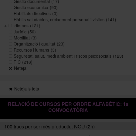
Gestió documental
(17)
Gestió econòmica
(90)
Habilitats directives
(0)
Històric i memòries
Hàbits saludables, creixement personal i visites
(141)
Idiomes
(121)
Jurídic
(50)
Mobilitat
(3)
Directori Formació
Organització i qualitat
(23)
Recursos Humans
(3)
Seguretat, salut, medi ambient i riscos psicosocials
(123)
Directori UB
TIC
(216)
Neteja
Neteja'ls tots
RELACIÓ DE CURSOS PER ORDRE ALFABÈTIC: 1a
CONVOCATÒRIA
100 trucs per ser més productiu. NOU (2h)