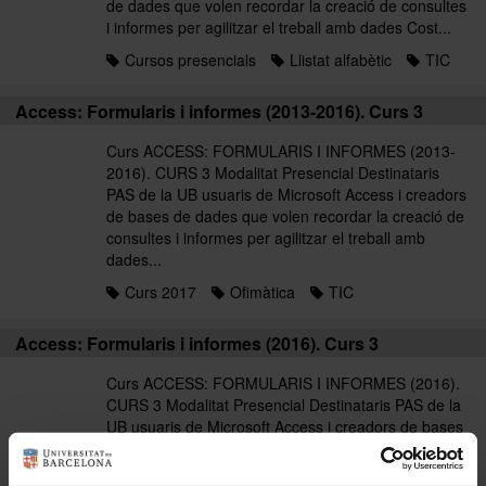
de dades que volen recordar la creació de consultes
i informes per agilitzar el treball amb dades Cost...
Cursos presencials
Llistat alfabètic
TIC
Access: Formularis i informes (2013-2016). Curs 3
Curs ACCESS: FORMULARIS I INFORMES (2013-
2016). CURS 3 Modalitat Presencial Destinataris
PAS de la UB usuaris de Microsoft Access i creadors
de bases de dades que volen recordar la creació de
consultes i informes per agilitzar el treball amb
dades...
Curs 2017
Ofimàtica
TIC
Access: Formularis i informes (2016). Curs 3
Curs ACCESS: FORMULARIS I INFORMES (2016).
CURS 3 Modalitat Presencial Destinataris PAS de la
UB usuaris de Microsoft Access i creadors de bases
de dades que volen recordar la creació de consultes
i informes per agilitzar el treball amb dades Cost...