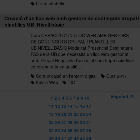
Llistat alfabètic
Creació d'un lloc web amb gestors de continguts drupal i
plantilles UB. Nivell bàsic
Curs CREACIÓ D'UN LLOC WEB AMB GESTORS
DE CONTINGUTS DRUPAL I PLANTILLES
UB.NIVELL BÀSIC Modalitat Presencial Destinataris
PAS de la UB que necessita un lloc web gestionat
amb Drupal Requisits d'accés al curs Imprescindible
coneixements en gestió...
Comunicació en l'entorn digital
Curs 2017
Edició Web
TIC
Següent
1
2
3
4
5
6
7
8
9
10
11
12
13
14
15
16
17
18
19
20
21
22
23
24
25
26
27
28
29
30
31
32
33
34
35
36
37
38
39
40
41
42
43
44
45