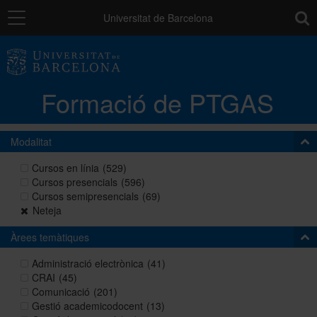
Navegació
toolb
Universitat de Barcelona
La unitat
Formació de PTGAS
Catàleg de la formació del PTGAS
Modalitat
Cursos a mida
Cursos en línia
(529)
Cursos presencials
(596)
Cursos semipresencials
(69)
Normativa
Neteja
Àrees temàtiques
Autoaprenentatge
Administració electrònica
(41)
CRAI
(45)
Comunicació
(201)
Gestió academicodocent
(13)
Ajuts