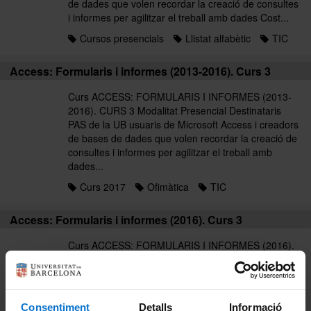
de dades que volen recordar la creació de consultes
i informes per agilitzar el treball amb dades Cost...
Cursos presencials
Llistat alfabètic
TIC
Access: Formularis i informes (2013-2016). Curs 3
Curs ACCESS: FORMULARIS I INFORMES (2013-
2016). CURS 3 Modalitat Presencial Destinataris
PAS de la UB usuaris de Microsoft Access i creadors
de bases de dades que volen recordar la creació de
consultes i informes per agilitzar el treball amb
dades...
Curs 2017
Ofimàtica
TIC
Access: Formularis i informes (2016). Curs 3
Curs ACCESS: FORMULARIS I INFORMES (2016).
CURS 3 Modalitat Presencial Destinataris PAS de la
UB usuaris de Microsoft Access i creadors de bases
de dades que volen recordar la creació de consultes
i informes per agilitzar el treball amb dades Cost...
Consentiment
Detalls
Informació