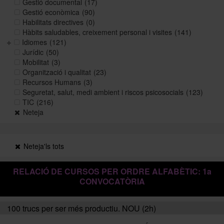
Gestió documental
(17)
Gestió econòmica
(90)
Habilitats directives
(0)
Històric i memòries
Hàbits saludables, creixement personal i visites
(141)
Idiomes
(121)
Jurídic
(50)
Mobilitat
(3)
Directori Formació
Organització i qualitat
(23)
Recursos Humans
(3)
Seguretat, salut, medi ambient i riscos psicosocials
(123)
Directori UB
TIC
(216)
Neteja
Neteja'ls tots
RELACIÓ DE CURSOS PER ORDRE ALFABÈTIC: 1a
CONVOCATÒRIA
100 trucs per ser més productiu. NOU (2h)