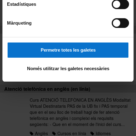
organitzacions sindicals...
Estadístiques
Anglès
Cursos presencials
Idiomes
Llistat alfabètic
Màrqueting
Atenció telefònica en anglès (en línia)
Curs ATENCIÓ TELEFÒNICA EN ANGLÈS Modalitat
Virtual Destinataris PAS de la UB fix i PAS temporal
Permetre totes les galetes
que en el seu lloc de treball hagi de fer atenció
telefònica en anglès i compleixi els requisits
següents: - Que en el moment de l'inici del curs...
Només utilitzar les galetes necessàries
Anglès
Curs 2017
Idiomes
Atenció telefònica en anglès (en línia)
Curs ATENCIÓ TELEFÒNICA EN ANGLÈS Modalitat
Virtual Destinataris PAS de la UB fix i PAS temporal
que en el seu lloc de treball hagi de fer atenció
telefònica en anglès i compleixi els requisits
següents: - Que en el moment de l'inici del curs...
Anglès
Cursos en línia
Idiomes