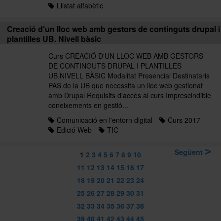
Llistat alfabètic
Creació d'un lloc web amb gestors de continguts drupal i
plantilles UB. Nivell bàsic
Curs CREACIÓ D'UN LLOC WEB AMB GESTORS
DE CONTINGUTS DRUPAL I PLANTILLES
UB.NIVELL BÀSIC Modalitat Presencial Destinataris
PAS de la UB que necessita un lloc web gestionat
amb Drupal Requisits d'accés al curs Imprescindible
coneixements en gestió...
Comunicació en l'entorn digital
Curs 2017
Edició Web
TIC
Següent
1
2
3
4
5
6
7
8
9
10
11
12
13
14
15
16
17
18
19
20
21
22
23
24
25
26
27
28
29
30
31
32
33
34
35
36
37
38
39
40
41
42
43
44
45