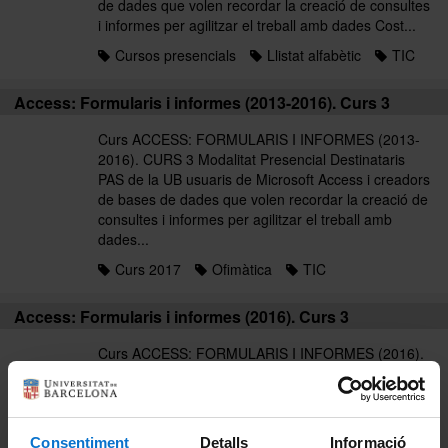
de dades que volen recordar la creació de consultes
i informes per agilitzar el treball amb dades Cost...
Cursos presencials
Llistat alfabètic
TIC
Access: Formularis i informes (2013-2016). Curs 3
Curs ACCESS: FORMULARIS I INFORMES (2013-
2016). CURS 3 Modalitat Presencial Destinataris
PAS de la UB usuaris de Microsoft Access i creadors
de bases de dades que volen recordar la creació de
consultes i informes per agilitzar el treball amb
dades...
Curs 2017
Ofimàtica
TIC
Access: Formularis i informes (2016). Curs 3
Curs ACCESS: FORMULARIS I INFORMES (2016).
CURS 3 Modalitat Presencial Destinataris PAS de la
UB usuaris de Microsoft Access i creadors de bases
de dades que volen recordar la creació de consultes
i informes per agilitzar el treball amb dades Cost...
Consentiment
Detalls
Informació