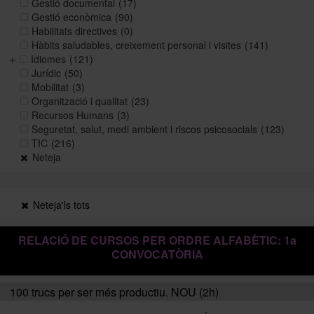
Gestió documental
(17)
Gestió econòmica
(90)
Habilitats directives
(0)
Històric i memòries
Hàbits saludables, creixement personal i visites
(141)
Idiomes
(121)
Jurídic
(50)
Mobilitat
(3)
Directori Formació
Organització i qualitat
(23)
Recursos Humans
(3)
Seguretat, salut, medi ambient i riscos psicosocials
(123)
Directori UB
TIC
(216)
Neteja
Neteja'ls tots
RELACIÓ DE CURSOS PER ORDRE ALFABÈTIC: 1a
CONVOCATÒRIA
100 trucs per ser més productiu. NOU (2h)