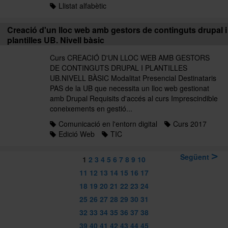
Llistat alfabètic
Creació d'un lloc web amb gestors de continguts drupal i
plantilles UB. Nivell bàsic
Curs CREACIÓ D'UN LLOC WEB AMB GESTORS
DE CONTINGUTS DRUPAL I PLANTILLES
UB.NIVELL BÀSIC Modalitat Presencial Destinataris
PAS de la UB que necessita un lloc web gestionat
amb Drupal Requisits d'accés al curs Imprescindible
coneixements en gestió...
Comunicació en l'entorn digital
Curs 2017
Edició Web
TIC
Següent
1
2
3
4
5
6
7
8
9
10
11
12
13
14
15
16
17
18
19
20
21
22
23
24
25
26
27
28
29
30
31
32
33
34
35
36
37
38
39
40
41
42
43
44
45