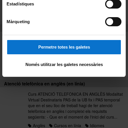
organitzacions sindicals...
Estadístiques
Anglès
Cursos presencials
Idiomes
Llistat alfabètic
Màrqueting
Atenció telefònica en anglès (en línia)
Curs ATENCIÓ TELEFÒNICA EN ANGLÈS Modalitat
Virtual Destinataris PAS de la UB fix i PAS temporal
Permetre totes les galetes
que en el seu lloc de treball hagi de fer atenció
telefònica en anglès i compleixi els requisits
següents: - Que en el moment de l'inici del curs...
Només utilitzar les galetes necessàries
Anglès
Curs 2017
Idiomes
Atenció telefònica en anglès (en línia)
Curs ATENCIÓ TELEFÒNICA EN ANGLÈS Modalitat
Virtual Destinataris PAS de la UB fix i PAS temporal
que en el seu lloc de treball hagi de fer atenció
telefònica en anglès i compleixi els requisits
següents: - Que en el moment de l'inici del curs...
Anglès
Cursos en línia
Idiomes