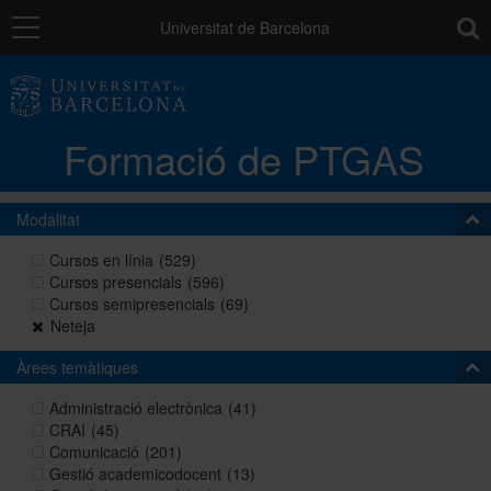
Navegació
toolb
Universitat de Barcelona
La unitat
Formació de PTGAS
Catàleg de la formació del PTGAS
Modalitat
Cursos a mida
Cursos en línia
(529)
Cursos presencials
(596)
Cursos semipresencials
(69)
Normativa
Neteja
Àrees temàtiques
Autoaprenentatge
Administració electrònica
(41)
CRAI
(45)
Comunicació
(201)
Gestió academicodocent
(13)
Ajuts