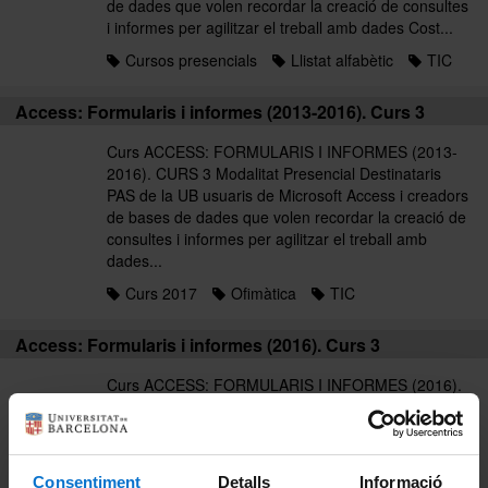
de dades que volen recordar la creació de consultes
i informes per agilitzar el treball amb dades Cost...
Cursos presencials
Llistat alfabètic
TIC
Access: Formularis i informes (2013-2016). Curs 3
Curs ACCESS: FORMULARIS I INFORMES (2013-
2016). CURS 3 Modalitat Presencial Destinataris
PAS de la UB usuaris de Microsoft Access i creadors
de bases de dades que volen recordar la creació de
consultes i informes per agilitzar el treball amb
dades...
Curs 2017
Ofimàtica
TIC
Access: Formularis i informes (2016). Curs 3
Curs ACCESS: FORMULARIS I INFORMES (2016).
CURS 3 Modalitat Presencial Destinataris PAS de la
UB usuaris de Microsoft Access i creadors de bases
de dades que volen recordar la creació de consultes
i informes per agilitzar el treball amb dades Cost...
Consentiment
Detalls
Informació