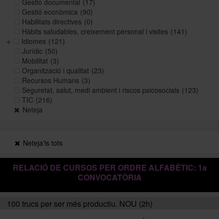
Gestió documental
(17)
Gestió econòmica
(90)
Habilitats directives
(0)
Històric i memòries
Hàbits saludables, creixement personal i visites
(141)
Idiomes
(121)
Jurídic
(50)
Mobilitat
(3)
Directori Formació
Organització i qualitat
(23)
Recursos Humans
(3)
Seguretat, salut, medi ambient i riscos psicosocials
(123)
Directori UB
TIC
(216)
Neteja
Neteja'ls tots
RELACIÓ DE CURSOS PER ORDRE ALFABÈTIC: 1a
CONVOCATÒRIA
100 trucs per ser més productiu. NOU (2h)