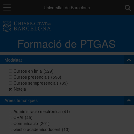
Navegació
toolb
Universitat de Barcelona
La unitat
Formació de PTGAS
Catàleg de la formació del PTGAS
Modalitat
Cursos a mida
Cursos en línia
(529)
Cursos presencials
(596)
Cursos semipresencials
(69)
Normativa
Neteja
Àrees temàtiques
Autoaprenentatge
Administració electrònica
(41)
CRAI
(45)
Comunicació
(201)
Gestió academicodocent
(13)
Ajuts