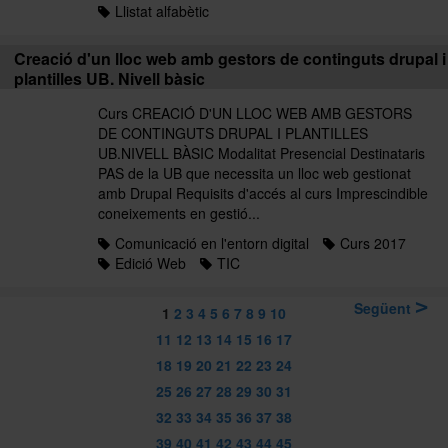
Llistat alfabètic
Creació d'un lloc web amb gestors de continguts drupal i
plantilles UB. Nivell bàsic
Curs CREACIÓ D'UN LLOC WEB AMB GESTORS
DE CONTINGUTS DRUPAL I PLANTILLES
UB.NIVELL BÀSIC Modalitat Presencial Destinataris
PAS de la UB que necessita un lloc web gestionat
amb Drupal Requisits d'accés al curs Imprescindible
coneixements en gestió...
Comunicació en l'entorn digital
Curs 2017
Edició Web
TIC
Següent
1
2
3
4
5
6
7
8
9
10
11
12
13
14
15
16
17
18
19
20
21
22
23
24
25
26
27
28
29
30
31
32
33
34
35
36
37
38
39
40
41
42
43
44
45