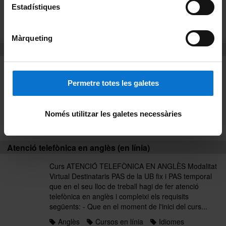
organitzacions sindicals...
Estadístiques
Anglès
Cursos presencials
Idiomes
Llistat alfabètic
Màrqueting
Atenció telefònica en anglès (en línia)
Curs ATENCIÓ TELEFÒNICA EN ANGLÈS Modalitat
Virtual Destinataris PAS de la UB fix i PAS temporal
Permetre totes les galetes
que en el seu lloc de treball hagi de fer atenció
telefònica en anglès i compleixi els requisits
següents: - Que en el moment de l'inici del curs...
Només utilitzar les galetes necessàries
Anglès
Curs 2017
Idiomes
Atenció telefònica en anglès (en línia)
Curs ATENCIÓ TELEFÒNICA EN ANGLÈS Modalitat
Virtual Destinataris PAS de la UB fix i PAS temporal
que en el seu lloc de treball hagi de fer atenció
telefònica en anglès i compleixi els requisits
següents: - Que en el moment de l'inici del curs...
Anglès
Cursos en línia
Idiomes