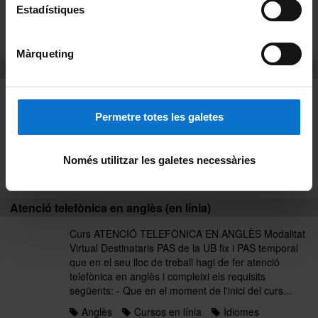
organitzacions sindicals...
Estadístiques
Anglès
Cursos presencials
Idiomes
Llistat alfabètic
Màrqueting
Atenció telefònica en anglès (en línia)
Curs ATENCIÓ TELEFÒNICA EN ANGLÈS Modalitat
Virtual Destinataris PAS de la UB fix i PAS temporal
Permetre totes les galetes
que en el seu lloc de treball hagi de fer atenció
telefònica en anglès i compleixi els requisits
següents: - Que en el moment de l'inici del curs...
Només utilitzar les galetes necessàries
Anglès
Curs 2017
Idiomes
Atenció telefònica en anglès (en línia)
Curs ATENCIÓ TELEFÒNICA EN ANGLÈS Modalitat
Virtual Destinataris PAS de la UB fix i PAS temporal
que en el seu lloc de treball hagi de fer atenció
telefònica en anglès i compleixi els requisits
següents: - Que en el moment de l'inici del curs...
Anglès
Cursos en línia
Idiomes