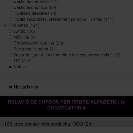
Gestió documental
(17)
Gestió econòmica
(90)
Habilitats directives
(0)
Històric i memòries
Hàbits saludables, creixement personal i visites
(141)
Idiomes
(121)
Jurídic
(50)
Mobilitat
(3)
Directori Formació
Organització i qualitat
(23)
Recursos Humans
(3)
Seguretat, salut, medi ambient i riscos psicosocials
(123)
Directori UB
TIC
(216)
Neteja
Neteja'ls tots
RELACIÓ DE CURSOS PER ORDRE ALFABÈTIC: 1a
CONVOCATÒRIA
100 trucs per ser més productiu. NOU (2h)