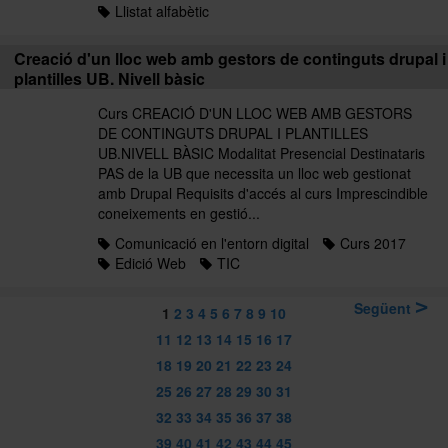
Llistat alfabètic
Creació d'un lloc web amb gestors de continguts drupal i
plantilles UB. Nivell bàsic
Curs CREACIÓ D'UN LLOC WEB AMB GESTORS
DE CONTINGUTS DRUPAL I PLANTILLES
UB.NIVELL BÀSIC Modalitat Presencial Destinataris
PAS de la UB que necessita un lloc web gestionat
amb Drupal Requisits d'accés al curs Imprescindible
coneixements en gestió...
Comunicació en l'entorn digital
Curs 2017
Edició Web
TIC
Següent
1
2
3
4
5
6
7
8
9
10
11
12
13
14
15
16
17
18
19
20
21
22
23
24
25
26
27
28
29
30
31
32
33
34
35
36
37
38
39
40
41
42
43
44
45