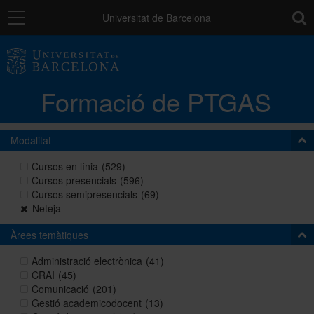
Navegació
toolb
Universitat de Barcelona
La unitat
Formació de PTGAS
Catàleg de la formació del PTGAS
Modalitat
Cursos a mida
Cursos en línia
(529)
Cursos presencials
(596)
Cursos semipresencials
(69)
Normativa
Neteja
Àrees temàtiques
Autoaprenentatge
Administració electrònica
(41)
CRAI
(45)
Comunicació
(201)
Gestió academicodocent
(13)
Ajuts