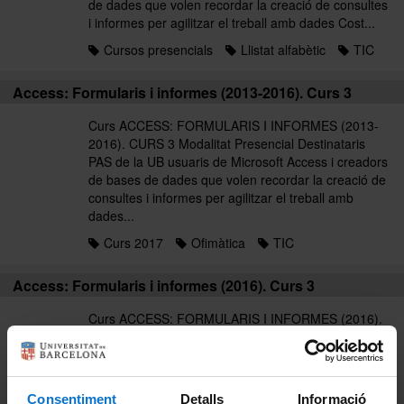
de dades que volen recordar la creació de consultes
i informes per agilitzar el treball amb dades Cost...
Cursos presencials
Llistat alfabètic
TIC
Access: Formularis i informes (2013-2016). Curs 3
Curs ACCESS: FORMULARIS I INFORMES (2013-
2016). CURS 3 Modalitat Presencial Destinataris
PAS de la UB usuaris de Microsoft Access i creadors
de bases de dades que volen recordar la creació de
consultes i informes per agilitzar el treball amb
dades...
Curs 2017
Ofimàtica
TIC
Access: Formularis i informes (2016). Curs 3
Curs ACCESS: FORMULARIS I INFORMES (2016).
CURS 3 Modalitat Presencial Destinataris PAS de la
UB usuaris de Microsoft Access i creadors de bases
de dades que volen recordar la creació de consultes
i informes per agilitzar el treball amb dades Cost...
Consentiment
Detalls
Informació