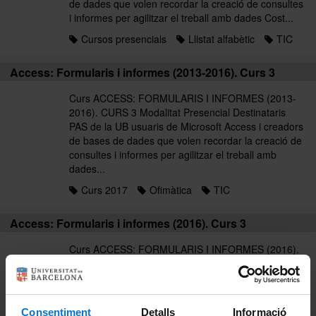
de dades que volen recordar la creació de consultes
i informes per agilitzar el treball amb dades Cost...
Cursos presencials
Llistat alfabètic
TIC
Access: Formularis i informes (2013-2016). Curs 3
Curs ACCESS: FORMULARIS I INFORMES (2013-
2016). CURS 3 Modalitat Presencial Destinataris
PAS de la UB usuaris de Microsoft Access i creadors
de bases de dades que volen recordar la creació de
consultes i informes per agilitzar el treball amb
dades...
Curs 2017
Ofimàtica
TIC
Access: Formularis i informes (2016). Curs 3
Curs ACCESS: FORMULARIS I INFORMES (2016).
CURS 3 Modalitat Presencial Destinataris PAS de la
UB usuaris de Microsoft Access i creadors de bases
de dades que volen recordar la creació de consultes
i informes per agilitzar el treball amb dades Cost...
Consentiment
Detalls
Informació