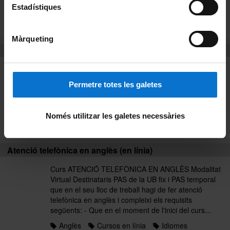
organitzacions sindicals...
Estadístiques
Anglès
Cursos presencials
Idiomes
Llistat alfabètic
Màrqueting
Atenció telefònica en anglès (en línia)
Curs ATENCIÓ TELEFÒNICA EN ANGLÈS Modalitat
Virtual Destinataris PAS de la UB fix i PAS temporal
Permetre totes les galetes
que en el seu lloc de treball hagi de fer atenció
telefònica en anglès i compleixi els requisits
següents: - Que en el moment de l'inici del curs...
Només utilitzar les galetes necessàries
Anglès
Curs 2017
Idiomes
Atenció telefònica en anglès (en línia)
Curs ATENCIÓ TELEFÒNICA EN ANGLÈS Modalitat
Virtual Destinataris PAS de la UB fix i PAS temporal
que en el seu lloc de treball hagi de fer atenció
telefònica en anglès i compleixi els requisits
següents: - Que en el moment de l'inici del curs...
Anglès
Cursos en línia
Idiomes