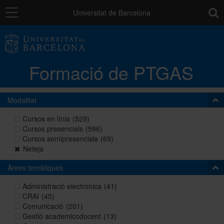
Navegació
toolb
Universitat de Barcelona
La unitat
Formació de PTGAS
Catàleg de la formació del PTGAS
Modalitat
Cursos a mida
Cursos en línia
(529)
Cursos presencials
(596)
Cursos semipresencials
(69)
Normativa
Neteja
Àrees temàtiques
Autoaprenentatge
Administració electrònica
(41)
CRAI
(45)
Comunicació
(201)
Gestió academicodocent
(13)
Ajuts