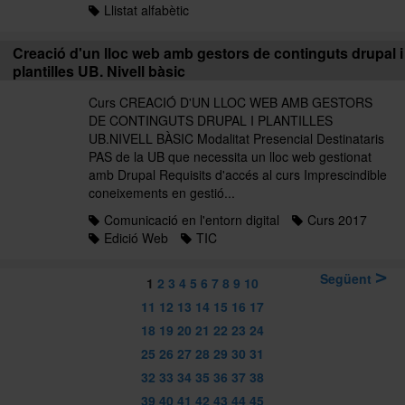
Llistat alfabètic
Creació d'un lloc web amb gestors de continguts drupal i
plantilles UB. Nivell bàsic
Curs CREACIÓ D'UN LLOC WEB AMB GESTORS
DE CONTINGUTS DRUPAL I PLANTILLES
UB.NIVELL BÀSIC Modalitat Presencial Destinataris
PAS de la UB que necessita un lloc web gestionat
amb Drupal Requisits d'accés al curs Imprescindible
coneixements en gestió...
Comunicació en l'entorn digital
Curs 2017
Edició Web
TIC
Següent
1
2
3
4
5
6
7
8
9
10
11
12
13
14
15
16
17
18
19
20
21
22
23
24
25
26
27
28
29
30
31
32
33
34
35
36
37
38
39
40
41
42
43
44
45