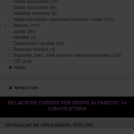
Gestió documental
(17)
Gestió econòmica
(90)
Habilitats directives
(0)
Històric i memòries
Hàbits saludables, creixement personal i visites
(141)
Idiomes
(121)
Jurídic
(50)
Mobilitat
(3)
Directori Formació
Organització i qualitat
(23)
Recursos Humans
(3)
Seguretat, salut, medi ambient i riscos psicosocials
(123)
Directori UB
TIC
(216)
Neteja
Neteja'ls tots
RELACIÓ DE CURSOS PER ORDRE ALFABÈTIC: 1a
CONVOCATÒRIA
100 trucs per ser més productiu. NOU (2h)