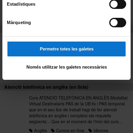
organitzacions sindicals...
Estadístiques
Anglès
Cursos presencials
Idiomes
Llistat alfabètic
Màrqueting
Atenció telefònica en anglès (en línia)
Curs ATENCIÓ TELEFÒNICA EN ANGLÈS Modalitat
Virtual Destinataris PAS de la UB fix i PAS temporal
Permetre totes les galetes
que en el seu lloc de treball hagi de fer atenció
telefònica en anglès i compleixi els requisits
següents: - Que en el moment de l'inici del curs...
Només utilitzar les galetes necessàries
Anglès
Curs 2017
Idiomes
Atenció telefònica en anglès (en línia)
Curs ATENCIÓ TELEFÒNICA EN ANGLÈS Modalitat
Virtual Destinataris PAS de la UB fix i PAS temporal
que en el seu lloc de treball hagi de fer atenció
telefònica en anglès i compleixi els requisits
següents: - Que en el moment de l'inici del curs...
Anglès
Cursos en línia
Idiomes