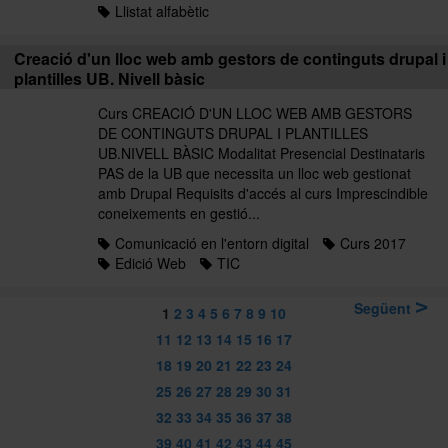
Llistat alfabètic
Creació d'un lloc web amb gestors de continguts drupal i
plantilles UB. Nivell bàsic
Curs CREACIÓ D'UN LLOC WEB AMB GESTORS
DE CONTINGUTS DRUPAL I PLANTILLES
UB.NIVELL BÀSIC Modalitat Presencial Destinataris
PAS de la UB que necessita un lloc web gestionat
amb Drupal Requisits d'accés al curs Imprescindible
coneixements en gestió...
Comunicació en l'entorn digital
Curs 2017
Edició Web
TIC
Següent
1
2
3
4
5
6
7
8
9
10
11
12
13
14
15
16
17
18
19
20
21
22
23
24
25
26
27
28
29
30
31
32
33
34
35
36
37
38
39
40
41
42
43
44
45