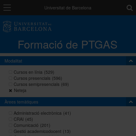
Navegació
toolb
Universitat de Barcelona
La unitat
Formació de PTGAS
Catàleg de la formació del PTGAS
Modalitat
Cursos a mida
Cursos en línia
(529)
Cursos presencials
(596)
Cursos semipresencials
(69)
Normativa
Neteja
Àrees temàtiques
Autoaprenentatge
Administració electrònica
(41)
CRAI
(45)
Comunicació
(201)
Gestió academicodocent
(13)
Ajuts