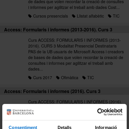
de dades que volen recordar la creació de consultes
i informes per agilitzar el treball amb dades Cost...
Cursos presencials
Llistat alfabètic
TIC
Access: Formularis i informes (2013-2016). Curs 3
Curs ACCESS: FORMULARIS I INFORMES (2013-
2016). CURS 3 Modalitat Presencial Destinataris
PAS de la UB usuaris de Microsoft Access i creadors
de bases de dades que volen recordar la creació de
consultes i informes per agilitzar el treball amb
dades...
Curs 2017
Ofimàtica
TIC
Access: Formularis i informes (2016). Curs 3
Curs ACCESS: FORMULARIS I INFORMES (2016).
CURS 3 Modalitat Presencial Destinataris PAS de la
UB usuaris de Microsoft Access i creadors de bases
de dades que volen recordar la creació de consultes
i informes per agilitzar el treball amb dades Cost...
Consentiment
Detalls
Informació