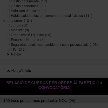
Gestió documental
(17)
Gestió econòmica
(90)
Habilitats directives
(0)
Històric i memòries
Hàbits saludables, creixement personal i visites
(141)
Idiomes
(121)
Jurídic
(50)
Mobilitat
(3)
Directori Formació
Organització i qualitat
(23)
Recursos Humans
(3)
Seguretat, salut, medi ambient i riscos psicosocials
(123)
Directori UB
TIC
(216)
Neteja
Neteja'ls tots
RELACIÓ DE CURSOS PER ORDRE ALFABÈTIC: 1a
CONVOCATÒRIA
100 trucs per ser més productiu. NOU (2h)