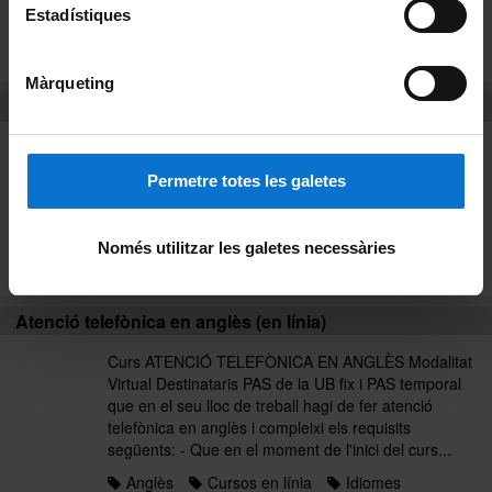
organitzacions sindicals...
Estadístiques
Anglès
Cursos presencials
Idiomes
Llistat alfabètic
Màrqueting
Atenció telefònica en anglès (en línia)
Curs ATENCIÓ TELEFÒNICA EN ANGLÈS Modalitat
Virtual Destinataris PAS de la UB fix i PAS temporal
Permetre totes les galetes
que en el seu lloc de treball hagi de fer atenció
telefònica en anglès i compleixi els requisits
següents: - Que en el moment de l'inici del curs...
Només utilitzar les galetes necessàries
Anglès
Curs 2017
Idiomes
Atenció telefònica en anglès (en línia)
Curs ATENCIÓ TELEFÒNICA EN ANGLÈS Modalitat
Virtual Destinataris PAS de la UB fix i PAS temporal
que en el seu lloc de treball hagi de fer atenció
telefònica en anglès i compleixi els requisits
següents: - Que en el moment de l'inici del curs...
Anglès
Cursos en línia
Idiomes