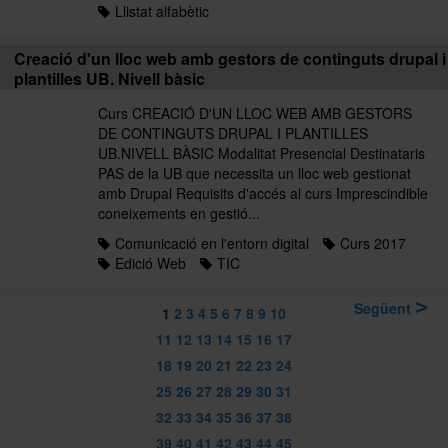
Llistat alfabètic
Creació d'un lloc web amb gestors de continguts drupal i
plantilles UB. Nivell bàsic
Curs CREACIÓ D'UN LLOC WEB AMB GESTORS
DE CONTINGUTS DRUPAL I PLANTILLES
UB.NIVELL BÀSIC Modalitat Presencial Destinataris
PAS de la UB que necessita un lloc web gestionat
amb Drupal Requisits d'accés al curs Imprescindible
coneixements en gestió...
Comunicació en l'entorn digital
Curs 2017
Edició Web
TIC
Següent
1
2
3
4
5
6
7
8
9
10
11
12
13
14
15
16
17
18
19
20
21
22
23
24
25
26
27
28
29
30
31
32
33
34
35
36
37
38
39
40
41
42
43
44
45