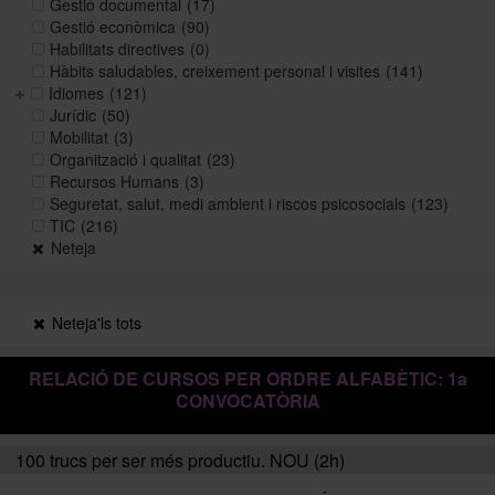
Gestió documental
(17)
Gestió econòmica
(90)
Habilitats directives
(0)
Històric i memòries
Hàbits saludables, creixement personal i visites
(141)
Idiomes
(121)
Jurídic
(50)
Mobilitat
(3)
Directori Formació
Organització i qualitat
(23)
Recursos Humans
(3)
Seguretat, salut, medi ambient i riscos psicosocials
(123)
Directori UB
TIC
(216)
Neteja
Neteja'ls tots
RELACIÓ DE CURSOS PER ORDRE ALFABÈTIC: 1a
CONVOCATÒRIA
100 trucs per ser més productiu. NOU (2h)