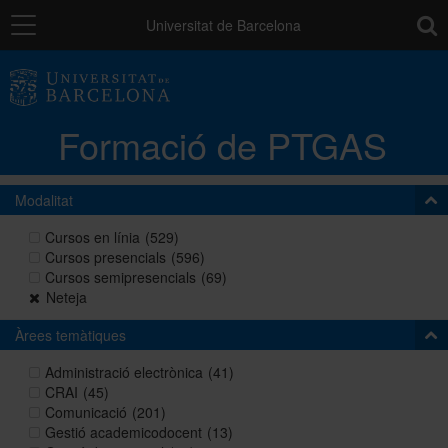
Navegació
toolb
Universitat de Barcelona
La unitat
Formació de PTGAS
Catàleg de la formació del PTGAS
Modalitat
Cursos a mida
Cursos en línia
(529)
Cursos presencials
(596)
Cursos semipresencials
(69)
Normativa
Neteja
Àrees temàtiques
Autoaprenentatge
Administració electrònica
(41)
CRAI
(45)
Comunicació
(201)
Gestió academicodocent
(13)
Ajuts