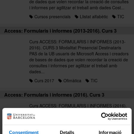
de dades que volen recordar la creació de consultes
i informes per agilitzar el treball amb dades Cost...
Cursos presencials
Llistat alfabètic
TIC
Access: Formularis i informes (2013-2016). Curs 3
Curs ACCESS: FORMULARIS I INFORMES (2013-
2016). CURS 3 Modalitat Presencial Destinataris
PAS de la UB usuaris de Microsoft Access i creadors
de bases de dades que volen recordar la creació de
consultes i informes per agilitzar el treball amb
dades...
Curs 2017
Ofimàtica
TIC
Access: Formularis i informes (2016). Curs 3
Curs ACCESS: FORMULARIS I INFORMES (2016).
CURS 3 Modalitat Presencial Destinataris PAS de la
UB usuaris de Microsoft Access i creadors de bases
de dades que volen recordar la creació de consultes
i informes per agilitzar el treball amb dades Cost...
Consentiment
Detalls
Informació