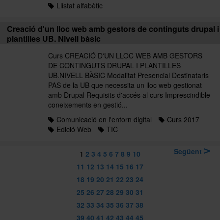
Llistat alfabètic
Creació d'un lloc web amb gestors de continguts drupal i
plantilles UB. Nivell bàsic
Curs CREACIÓ D'UN LLOC WEB AMB GESTORS
DE CONTINGUTS DRUPAL I PLANTILLES
UB.NIVELL BÀSIC Modalitat Presencial Destinataris
PAS de la UB que necessita un lloc web gestionat
amb Drupal Requisits d'accés al curs Imprescindible
coneixements en gestió...
Comunicació en l'entorn digital
Curs 2017
Edició Web
TIC
Següent
1
2
3
4
5
6
7
8
9
10
11
12
13
14
15
16
17
18
19
20
21
22
23
24
25
26
27
28
29
30
31
32
33
34
35
36
37
38
39
40
41
42
43
44
45