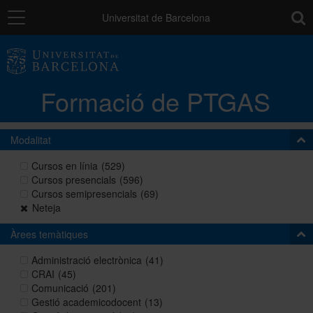
Navegació
toolb
Universitat de Barcelona
La unitat
Formació de PTGAS
Catàleg de la formació del PTGAS
Modalitat
Cursos a mida
Cursos en línia
(529)
Cursos presencials
(596)
Cursos semipresencials
(69)
Normativa
Neteja
Àrees temàtiques
Autoaprenentatge
Administració electrònica
(41)
CRAI
(45)
Comunicació
(201)
Gestió academicodocent
(13)
Ajuts