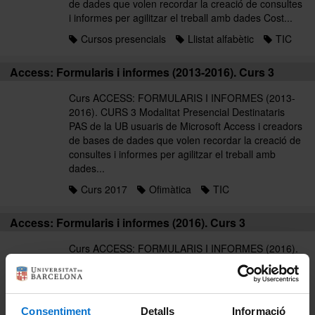
de dades que volen recordar la creació de consultes
i informes per agilitzar el treball amb dades Cost...
Cursos presencials
Llistat alfabètic
TIC
Access: Formularis i informes (2013-2016). Curs 3
Curs ACCESS: FORMULARIS I INFORMES (2013-
2016). CURS 3 Modalitat Presencial Destinataris
PAS de la UB usuaris de Microsoft Access i creadors
de bases de dades que volen recordar la creació de
consultes i informes per agilitzar el treball amb
dades...
Curs 2017
Ofimàtica
TIC
Access: Formularis i informes (2016). Curs 3
Curs ACCESS: FORMULARIS I INFORMES (2016).
CURS 3 Modalitat Presencial Destinataris PAS de la
UB usuaris de Microsoft Access i creadors de bases
de dades que volen recordar la creació de consultes
i informes per agilitzar el treball amb dades Cost...
Consentiment
Detalls
Informació