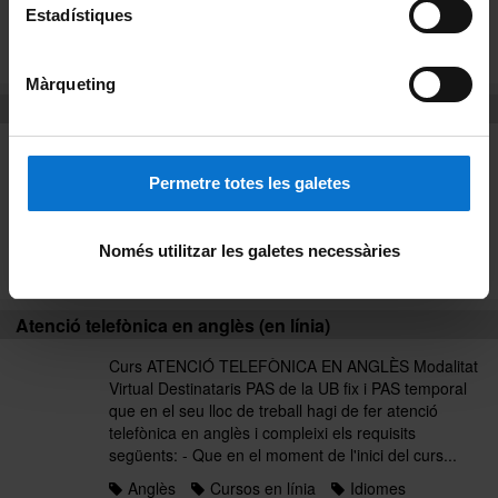
organitzacions sindicals...
Estadístiques
Anglès
Cursos presencials
Idiomes
Llistat alfabètic
Màrqueting
Atenció telefònica en anglès (en línia)
Curs ATENCIÓ TELEFÒNICA EN ANGLÈS Modalitat
Virtual Destinataris PAS de la UB fix i PAS temporal
Permetre totes les galetes
que en el seu lloc de treball hagi de fer atenció
telefònica en anglès i compleixi els requisits
següents: - Que en el moment de l'inici del curs...
Només utilitzar les galetes necessàries
Anglès
Curs 2017
Idiomes
Atenció telefònica en anglès (en línia)
Curs ATENCIÓ TELEFÒNICA EN ANGLÈS Modalitat
Virtual Destinataris PAS de la UB fix i PAS temporal
que en el seu lloc de treball hagi de fer atenció
telefònica en anglès i compleixi els requisits
següents: - Que en el moment de l'inici del curs...
Anglès
Cursos en línia
Idiomes