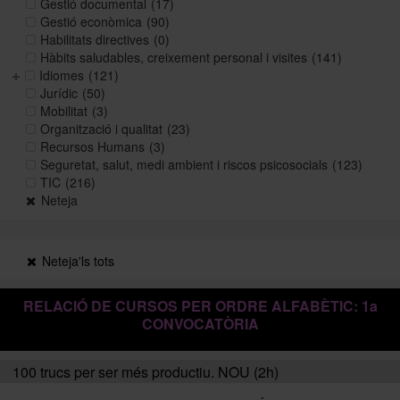
Gestió documental
(17)
Gestió econòmica
(90)
Habilitats directives
(0)
Històric i memòries
Hàbits saludables, creixement personal i visites
(141)
Idiomes
(121)
Jurídic
(50)
Mobilitat
(3)
Directori Formació
Organització i qualitat
(23)
Recursos Humans
(3)
Seguretat, salut, medi ambient i riscos psicosocials
(123)
Directori UB
TIC
(216)
Neteja
Neteja'ls tots
RELACIÓ DE CURSOS PER ORDRE ALFABÈTIC: 1a
CONVOCATÒRIA
100 trucs per ser més productiu. NOU (2h)