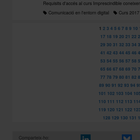
Requisits d'accés al curs Imprescindible coneixe
Comunicació en l'entorn digital
Curs 2017
1
2
3
4
5
6
7
8
9
10
17
18
19
20
21
22
29
30
31
32
33
34
41
42
43
44
45
46
53
54
55
56
57
58
65
66
67
68
69
70
77
78
79
80
81
82
89
90
91
92
93
94
9
101
102
103
104
10
110
111
112
113
11
119
120
121
122
12
128
129
130
131
Comparteix-ho: