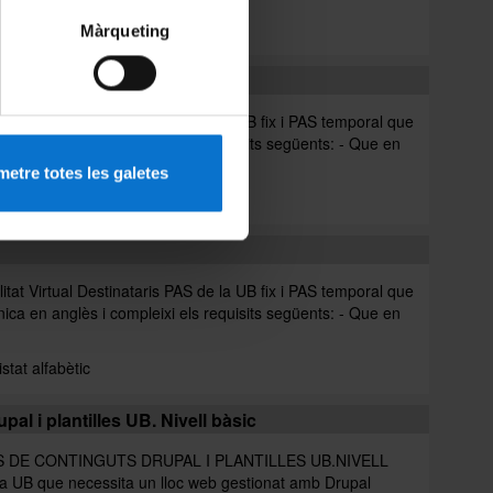
Llistat alfabètic
Màrqueting
irtual Destinataris PAS de la UB fix i PAS temporal que
ònica en anglès i compleixi els requisits següents: - Que en
etre totes les galetes
irtual Destinataris PAS de la UB fix i PAS temporal que
ònica en anglès i compleixi els requisits següents: - Que en
istat alfabètic
al i plantilles UB. Nivell bàsic
 DE CONTINGUTS DRUPAL I PLANTILLES UB.NIVELL
la UB que necessita un lloc web gestionat amb Drupal