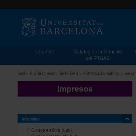
La unitat
Catàleg de la formació
del PTGAS
Inici
Pla de formació del PTGAS
Activitats formatives
Relaci
Modalitat
Cursos en línia
(529)