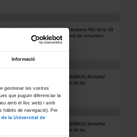
CURS 3 Modalitat Presencial Destinataris PAS de la UB
de dades que volen recordar la creació de consultes i
.
C
Informació
nacional (Erasmus)
N UN ÀMBIT INTERNACIONAL (ERASMUS) Modalitat
e l'Acord de Formació per a l'Ocupació de les
 de gestionar les vostres
acions sindicals...
ues que puguin diferenciar la
tueu amb el lloc web) i amb
es hàbits de navegació). Per
nacional (Erasmus)
 de la Universitat de
N UN ÀMBIT INTERNACIONAL (ERASMUS) Modalitat
e l'Acord de Formació per a l'Ocupació de les
acions sindicals...