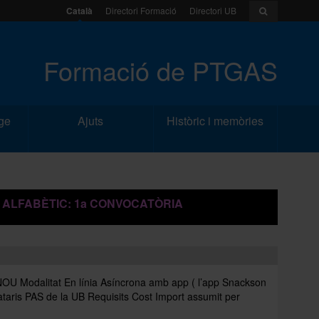
Català
Directori Formació
Directori UB
Formació de PTGAS
ge
Ajuts
Històric i memòries
 ALFABÈTIC: 1a CONVOCATÒRIA
odalitat En línia Asíncrona amb app ( l’app Snackson
ataris PAS de la UB Requisits Cost Import assumit per