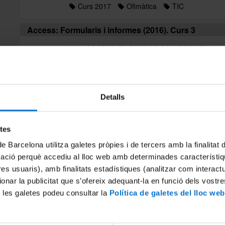
Curs 2017
Ofimàtica
TIC
Access: Formularis i informes (2016). Curs 3
Curs ACCESS: FORMULARIS I INFORMES (2016). 
usuaris de Microsoft Access i creadors de bases 
informes per agilitzar el treball amb dades Cost..
Cursos presencials
Llistat alfabètic
TI
Detalls
Anglès per a usos administratius en un àmbit inter
Curs ANGLÈS PER A USOS ADMINISTRATIUS E
etes
Presencial Cost Activitat finançada en el marc d
de Barcelona utilitza galetes pròpies i de tercers amb la finalitat
Administracions Públiques (AFEDAP) i les organitz
mació perquè accediu al lloc web amb determinades característiq
Anglès
Curs 2017
Idiomes
tres usuaris), amb finalitats estadístiques (analitzar com interac
ionar la publicitat que s’ofereix adequant-la en funció dels vostr
Anglès per a usos administratius en un àmbit inter
 les galetes podeu consultar la
Política de galetes del lloc web
Curs ANGLÈS PER A USOS ADMINISTRATIUS E
Presencial Cost Activitat finançada en el marc d
Administracions Públiques (AFEDAP) i les organitz