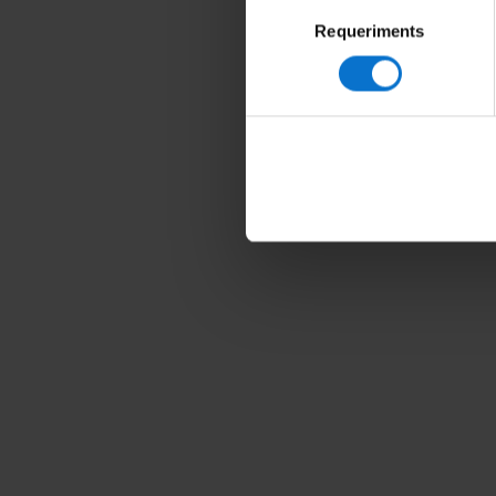
Selecció
Requeriments
de
consentiment