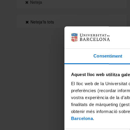
Neteja
Neteja'ls tots
Consentiment
Aquest lloc web utilitza gal
El lloc web de la Universitat 
preferències (recordar infor
vostra experiència de la d’al
finalitats de màrqueting (gest
obtenir més informació sobre
Barcelona
.