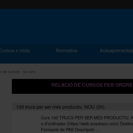
Cursos a mida
Normativa
Autoaprenentat
ó de cursos: 1a conv.
RELACIÓ DE CURSOS PER ORDRE
100 trucs per ser més productiu. NOU (2h)
Curs 100 TRUCS PER SER MÉS PRODUCTIU. NOU M
o d’ordinador (https://web.snackson.com) Destin
Formació de PAS Descripció ...