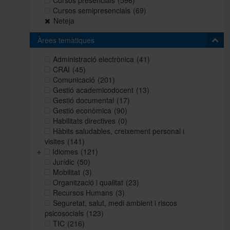
Cursos presencials
(596)
Cursos semipresencials
(69)
Neteja
Àrees temàtiques
Administració electrònica
(41)
CRAI
(45)
Comunicació
(201)
Gestió academicodocent
(13)
Gestió documental
(17)
Gestió econòmica
(90)
Habilitats directives
(0)
Hàbits saludables, creixement personal i
visites
(141)
Idiomes
(121)
Jurídic
(50)
Mobilitat
(3)
Organització i qualitat
(23)
Recursos Humans
(3)
Seguretat, salut, medi ambient i riscos
psicosocials
(123)
TIC
(216)