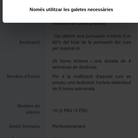
matèria.
Metodologia
Només utilitzar les galetes necessàries
Tutories actives.
Realització de tasques: qüestionaris,
resolució de casos pràctics.
Cal obtenir una puntuació mínima d'un
Avaluació
60% del total de la puntuació del curs
per superar-lo.
25 hores lectives i una durada de 4
setmanes de docència.
Nombre d'hores
Per a la realització d'aquest curs es
preveu una dedicació horària estàndard
de 5 hores setmanals.
Nombre de
10 (5 PAS i 5 PDI)
places
Àmbit formatiu
Perfeccionament