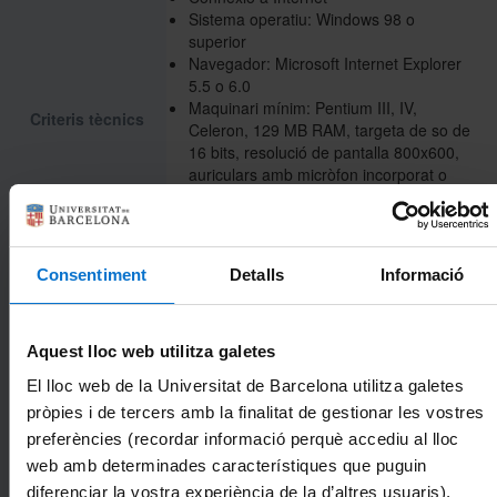
Sistema operatiu: Windows 98 o
superior
Navegador: Microsoft Internet Explorer
5.5 o 6.0
Maquinari mínim: Pentium III, IV,
Criteris tècnics
Celeron, 129 MB RAM, targeta de so de
16 bits, resolució de pantalla 800x600,
auriculars amb micròfon incorporat o
altaveus i microfòn.
Connexió a Internet: mòdem de 56 KB o
més velocitat.
Consentiment
Detalls
Informació
Curs organitzat conjuntament entre
Formació Corporativa i l'ICE.
Activitat finançada en el marc de l'Acord
Aquest lloc web utilitza galetes
de Formació per a l'Ocupació de les
Administracions Públiques (AFEDAP) i
El lloc web de la Universitat de Barcelona utilitza galetes
les organitzacions sindicals CCOO, UGT
Cost
pròpies i de tercers amb la finalitat de gestionar les vostres
i CSIF, mitjançant un conveni de
preferències (recordar informació perquè accediu al lloc
col·laboració amb l'Escola de
web amb determinades característiques que puguin
l'Administració Pública de Catalunya.
diferenciar la vostra experiència de la d’altres usuaris),