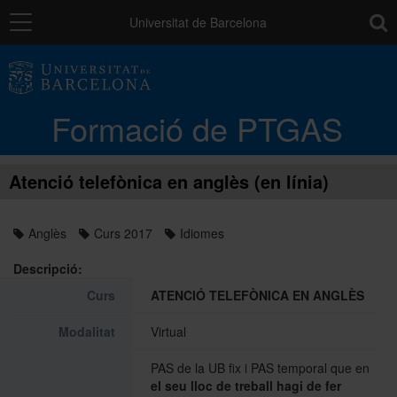
Navegació
toolb
Universitat de Barcelona
La unitat
Formació de PTGAS
Catàleg de la formació del PTGAS
Atenció telefònica en anglès (en línia)
Cursos a mida
Anglès
Curs 2017
Idiomes
Normativa
Descripció:
Curs
ATENCIÓ TELEFÒNICA EN ANGLÈS
Autoaprenentatge
Modalitat
Virtual
PAS de la UB fix i PAS temporal que en
el seu lloc de treball hagi de fer
Ajuts