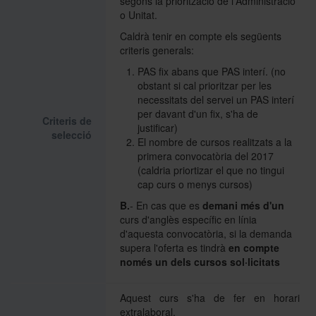
segons la priorització de l'Administració
o Unitat.
Caldrà tenir en compte els següents
criteris generals:
PAS fix abans que PAS interí. (no
obstant si cal prioritzar per les
necessitats del servei un PAS interí
per davant d'un fix, s'ha de
Criteris de
justificar)
selecció
El nombre de cursos realitzats a la
primera convocatòria del 2017
(caldria priortizar el que no tingui
cap curs o menys cursos)
B.
- En cas que es
demani més d'un
curs d'anglès específic en línia
d'aquesta convocatòria, si la demanda
supera l'oferta es tindrà
en compte
només un dels cursos sol·licitats
Aquest curs s'ha de fer en horari
extralaboral.