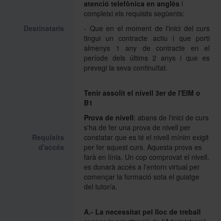
atenció telefònica en anglès
i
compleixi els requisits següents:
Destinataris
- Que en el moment de l'inici del curs
Històric i memòries
tingui un contracte actiu i que porti
almenys 1 any de contracte en el
període dels últims 2 anys i que es
Directori Formació
prevegi la seva continuïtat.
Tenir assolit el nivell 3er de l'EIM o
Directori UB
B1
Prova de nivell
: abans de l'inici de curs
s'ha de fer una prova de nivell per
Requisits
constatar que es té el nivell mínim exigit
d'accés
per fer aquest curs. Aquesta prova es
farà en línia. Un cop comprovat el nivell,
es donarà accés a l'entorn virtual per
començar la formació sota el guiatge
del tutor/a.
A.- La necessitat pel lloc de treball