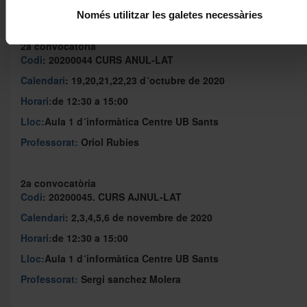
Professorat:
Sergi Sanchez Molera
Només utilitzar les galetes necessàries
2a convocatòria
Codi
: 20200044 CURS ANUL-LAT
Calendari
: 19,20,21,22,23 d´octubre de 2020
Horari:
de 12:30 a 15:00
Lloc:
Aula 1 d´informàtica Centre UB Sants
Professorat:
Oriol Rubies
2a convocatòria
Codi
: 20200045. CURS AJNUL-LAT
Calendari
: 2,3,4,5,6 de novembre de 2020
Horari:
de 12:30 a 15:00
Lloc:
Aula 1 d´informàtica Centre UB Sants
Professorat:
Sergi sanchez Molera