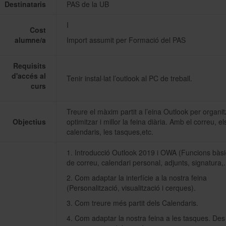
Destinataris
PAS de la UB
I
Històric i memòries
Cost
alumne/a
Import assumit per Formació del PAS
Directori Formació
Requisits
d'accés al
Tenir instal·lat l’outlook al PC de treball.
curs
Directori UB
Treure el màxim partit a l’eina Outlook per organit
Objectius
optimitzar i millor la feina diària. Amb el correu, el
calendaris, les tasques,etc.
1. Introducció Outlook 2019 i OWA (Funcions bàs
de correu, calendari personal, adjunts, signatura,..
2. Com adaptar la interfície a la nostra feina
(Personalització, visualització i cerques).
3. Com treure més partit dels Calendaris.
4. Com adaptar la nostra feina a les tasques. Des