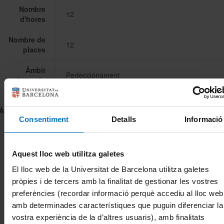
Nombre
12
d'hores
Nombre de
12
places
Àmbit
Perfecciónament
formatiu
TIC.
Àrea temàtica
Subàrees: Organització
del treball
Consentiment
Detalls
Informació
D'assistència i aprofitament.
Quedarà constància de la realització d'aquesta act
Certificat
Aquest lloc web utilitza galetes
formativa al currículum personal.
El lloc web de la Universitat de Barcelona utilitza galetes
pròpies i de tercers amb la finalitat de gestionar les vostres
Nombre
2
preferències (recordar informació perquè accediu al lloc web
d'edicions
amb determinades característiques que puguin diferenciar la
Píndola lingüística de vint minuts per presentar a
vostra experiència de la d’altres usuaris), amb finalitats