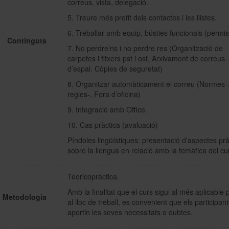
correus, vista, delegació.
5. Treure més profit dels contactes i les llistes.
6. Treballar amb equip, bústies funcionals (permis
Continguts
7. No perdre’ns i no perdre res (Organització de
carpetes i fitxers pst i ost, Arxivament de correus.
d’espai. Còpies de seguretat)
8. Organitzar automàticament el correu (Normes 
regles-, Fora d’oficina)
9. Integració amb Office.
10. Cas pràctica (avaluació)
Píndoles lingüístiques: presentació d'aspectes prà
sobre la llengua en relació amb la temàtica del cu
Teoricopràctica.
Amb la finalitat que el curs sigui al més aplicable 
Metodologia
al lloc de treball, es convenient que els participan
aportin les seves necessitats o dubtes.