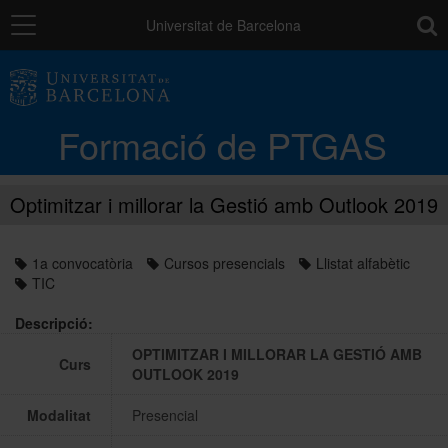
Navegació
toolb
Universitat de Barcelona
La unitat
Formació de PTGAS
Catàleg de la formació del PTGAS
Optimitzar i millorar la Gestió amb Outlook 2019
Cursos a mida
1a convocatòria
Cursos presencials
Llistat alfabètic
TIC
Normativa
Descripció:
OPTIMITZAR I MILLORAR LA GESTIÓ AMB
Curs
Autoaprenentatge
OUTLOOK 2019
Modalitat
Presencial
Ajuts