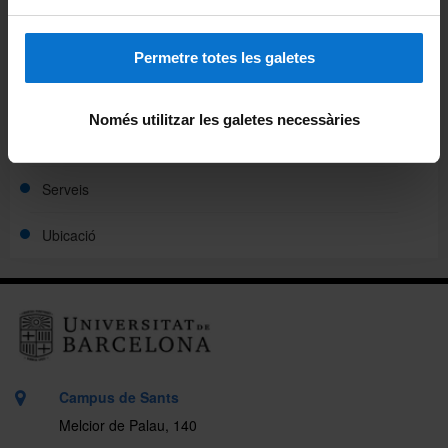
La unitat
Història
Permetre totes les galetes
Actualitat
Només utilitzar les galetes necessàries
Qui som
Serveis
Ubicació
Campus de Sants
Melcior de Palau, 140