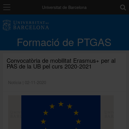
Navegació
toolb
Universitat de Barcelona
La unitat
Formació de PTGAS
Catàleg de la formació del PTGAS
Convocatòria de mobilitat Erasmus+ per al
PAS de la UB pel curs 2020-2021
Cursos a mida
Notícia | 02-11-2020
Normativa
Autoaprenentatge
Ajuts