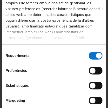
totalment on-line a través de l'aplicació de gestió de la
pròpies i de tercers amb la finalitat de gestionar les
mobilitat internacional.
vostres preferències (recordar informació perquè accediu
al lloc web amb determinades característiques que
puguin diferenciar la vostra experiència de la d’altres
Comparteix-ho:
usuaris), amb finalitats estadístiques (analitzar com
interactueu amb el lloc web) i amb finalitats de
màrqueting (gestionar la publicitat que s’ofereix
Imprimeix
adequant-la en funció dels vostres hàbits de navegació).
Portals i intranets
Per obtenir més informació sobre les galetes podeu
Selecció
consultar la
Política de galetes del lloc web de la
Requeriments
Portal d'estudiants
de
Universitat de Barcelona
.
consentiment
Intranet UB (PDI i PTGAS)
Preferències
Campus Virtual
Estadístiques
Alumni UB
Directori institucional
Màrqueting