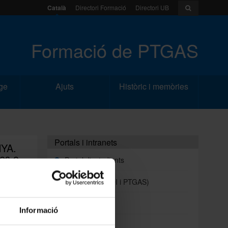
Català
Directori Formació
Directori UB
Formació de PTGAS
ge
Ajuts
Històric i memòries
Portals i intranets
YA.
mes o
Portal d'estudiants
Intranet UB (PDI i PTGAS)
Campus Virtual
Informació
Alumni UB