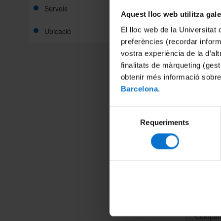
Serveis
Aquest lloc web utilitza gal
El lloc web de la Universitat 
Ubicació
preferències (recordar infor
s'organi
vostra experiència de la d’al
finalitats de màrqueting (gest
obtenir més informació sobre
19 d'abr
Barcelona
.
20 d'abr
Selecció
Requeriments
de
Ja podeu 
PAS de
consentiment
Podeu vis
Formaci
Compart