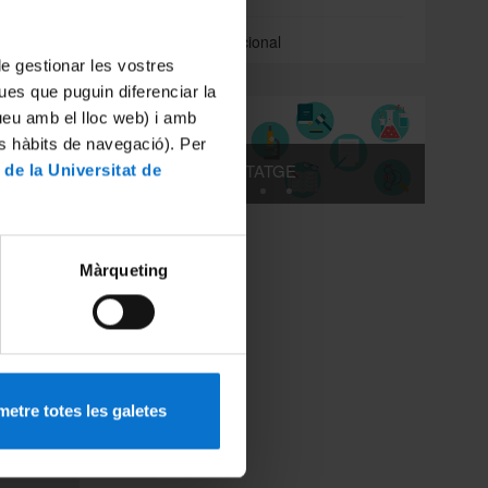
TIFRAU
Directori institucional
 de gestionar les vostres
ya,
ues que puguin diferenciar la
ents:
tueu amb el lloc web) i amb
es hàbits de navegació). Per
AUTOAPRENENTATGE
 de la Universitat de
Màrqueting
 el
IDP.
etre totes les galetes