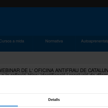
Cursos a mida
Normativa
Autoaprenentat
EBINAR DE L' OFICINA ANTIFRAU DE CATALUN
a la reflexió ètica: identificació i resolució de dile
 preocupacions ètiques.
| 23-03-2023
Detalls