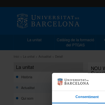
La unitat
Catàleg de la formació
del PTGAS
Inici
La unitat
Actualitat
Detall
La unitat
NOU W
Suport 
altres
Història
Actualitat
Notícia 
Consentiment
Qui som