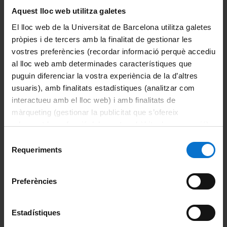
Aquest lloc web utilitza galetes
ACCESS:
FORMULARIS I
PLACES
El lloc web de la Universitat de Barcelona utilitza galetes
20210397
INFORMES (2016).
VACANTS
pròpies i de tercers amb la finalitat de gestionar les
CURS 3
vostres preferències (recordar informació perquè accediu
al lloc web amb determinades característiques que
puguin diferenciar la vostra experiència de la d’altres
usuaris), amb finalitats estadístiques (analitzar com
interactueu amb el lloc web) i amb finalitats de
màrqueting (gestionar la publicitat que s’ofereix
Comparteix-ho:
adequant-la en funció dels vostres hàbits de navegació).
Per obtenir més informació sobre les galetes podeu
Selecció
consultar la
Política de galetes del lloc web de la
Requeriments
Imprimeix
de
Universitat de Barcelona
.
consentiment
Portals i intranets
Preferències
Portal d'estudiants
Intranet UB (PDI i PTGAS)
Estadístiques