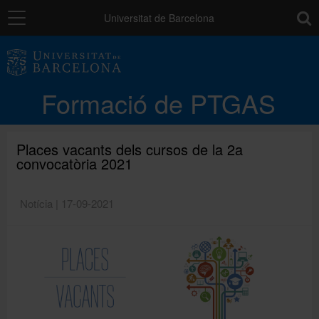
Navegació
toolb
Universitat de Barcelona
La unitat
Formació de PTGAS
Catàleg de la formació del PTGAS
Places vacants dels cursos de la 2a
convocatòria 2021
Cursos a mida
Notícia | 17-09-2021
Normativa
Autoaprenentatge
Ajuts