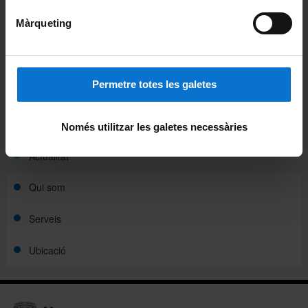
Campus Virtual
Màrqueting
Alumni UB
Directori institucional
Permetre totes les galetes
La unitat
Història
Només utilitzar les galetes necessàries
Actualitat
Qui som
Serveis
Ubicació