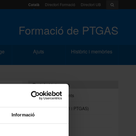
Català
Directori Formació
Directori UB
Formació de PTGAS
ge
Ajuts
Històric i memòries
Portals i intranets
RI
R A
Portal d'estudiants
E LA
Intranet UB (PDI i PTGAS)
Informació
Campus Virtual
Alumni UB