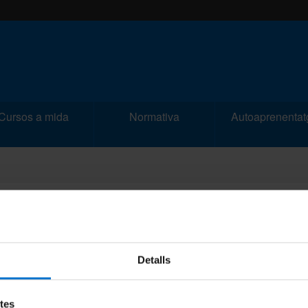
Cursos a mida
Normativa
Autoaprenentat
ONS FORMATIVES DE PREPARACIÓ DEL TEMA
MÀTICA EN EL PROCÉS SELECTIU PER ACCEDI
ALA AUXILIAR ADMINISTRATIVA (SUBRUP C2) D
Detalls
| 16-03-2022
etes