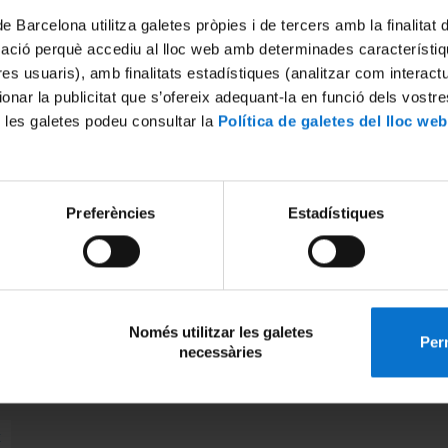
de Barcelona utilitza galetes pròpies i de tercers amb la finalitat
mació perquè accediu al lloc web amb determinades característiq
SESSIONS FORMATIVES DE
PREPARACIÓ DEL TEMARI
tres usuaris), amb finalitats estadístiques (analitzar com interac
D'OFIMÀTICA
EN EL PROCÉS SE
ionar la publicitat que s’ofereix adequant-la en funció dels vostr
CEDIR A L'ESCALA AUXILIAR ADMINISTRATIVA (SUBRUP C2) DE 
 les galetes podeu consultar la
Política de galetes del lloc web
mem que ja podeu trobar els videos corresponents a les sessions forma
 preparació del temari d’ OFIMÀTICA en el procés selectiu a la carpeta
nt on hi ha publicats els videos de les sessions formatives del procés s
Preferències
Estadístiques
tenen accès els alumnes inscrits a les sessions
.
ó de PAS.
Només utilitzar les galetes
Perm
necessàries
eix-ho:
x