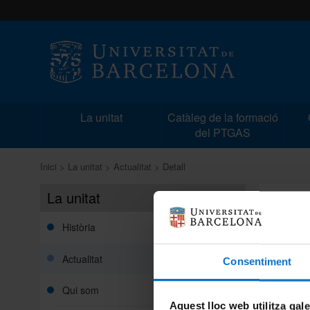
La unitat
Catàleg de la formació
del PTGAS
Inici
La unitat
Actualitat
Detall
La unitat
SESSI
D'OFI
L'ESC
Història
UB
Actualitat
Consentiment
Notícia 
Qui som
Aquest lloc web utilitza gal