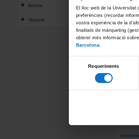
Serveis
El lloc web de la Universitat 
preferències (recordar infor
Ubicació
vostra experiència de la d’al
finalitats de màrqueting (gest
PER AC
obtenir més informació sobre
Barcelona
.
Us infor
Selecció
per a la
Sharepoi
Requeriments
de
al qual 
consentiment
Formaci
Compart
Imprimei