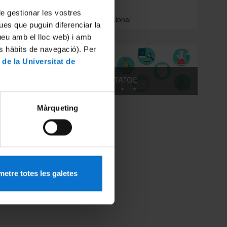
 de gestionar les vostres
Directori institucional
ues que puguin diferenciar la
tueu amb el lloc web) i amb
LECTIU
es hàbits de navegació). Per
LA UB
 de la Universitat de
AUTOAPRENENTATGE
tives
 de
electiu,
Màrqueting
etre totes les galetes