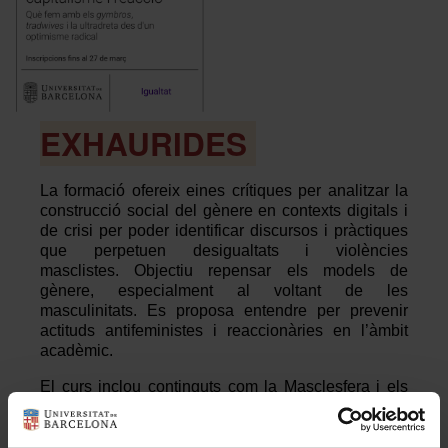
Recursos i serveis
EXHAURIDES
L
a formació ofereix eines crítiques per analitzar la
construcció social de
l gènere en contexts digitals i
de crisi per poder
identificar discursos i pràctiques
que perpetuen desigualtats i violències
masclistes. Objectiu repensar els models de
gènere, especialment al voltant de les
masculinitat
s. Es proposa entendre per
prevenir
actituds
antifeministes
i reaccionàries
en l’àmbit
acadèmic.
El curs inclou continguts com la
Masclesfera
i els
discursos
antifeministes
, la seva presència en
entorns joves i educatius, i estratègies per
desmuntar-los de manera pedagògica i des de