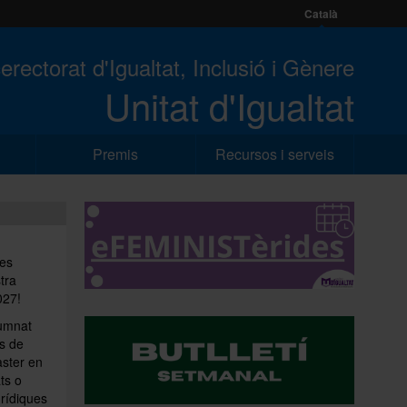
Català
erectorat d'Igualtat, Inclusió i Gènere
Unitat d'Igualtat
Premis
Recursos i serveis
ves
tra
2027!
lumnat
is de
àster en
ts o
urídiques