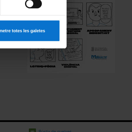
etre totes les galetes
Bústia de queixes