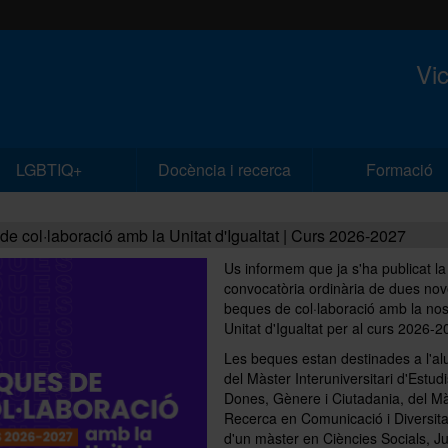
Vic
LGBTIQ+
Docència i recerca
Formació
e col·laboració amb la Unitat d'Igualtat | Curs 2026-2027
Us informem que ja s'ha publicat la
convocatòria ordinària de dues no
beques de col·laboració amb la nos
Unitat d'Igualtat per al curs 2026-
Les beques estan destinades a l'a
del Màster Interuniversitari d'Estud
Dones, Gènere i Ciutadania, del M
Recerca en Comunicació i Diversita
d'un màster en Ciències Socials, J