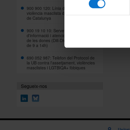
consentiment
ENTRA
900 900 120: Línia d'atenció contra la
violència masclista de la Generalitat
de Catalunya
900 19 10 10: Servei nacional gratuït
d'informació i atenció sobre els drets
de les dones (Dill-Div de 9 a 20h / Dis
de 9 a 14h)
690 052 987: Telèfon del Protocol de
la UB contra l'assetjament, violències
masclistes i LGTBIQA+ fòbiques
Segueix-nos
Unitat