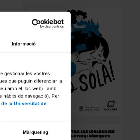
e juliol
Informació
r a les
 al món
 de gestionar les vostres
ues que puguin diferenciar la
tueu amb el lloc web) i amb
es hàbits de navegació). Per
 de la Universitat de
Màrqueting