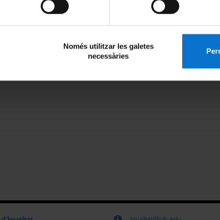
 PER VEURE LES ACTUALITZACIONS
Només utilitzar les galetes
Perm
necessàries
 d'Igualtat
igualtat@ub.edu