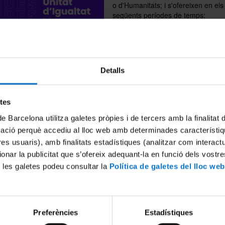
o d'Humanitats; i s'ofereixen en els
següents períodes de temps:
- De l'1 de setembre de 2026 al 30 d
del 2027
- Del 2 de novembre de 2026 al 29
d'octubre de 2027
Detalls
La seva finalitat no només és forma
 que gaudeixin d'aquestes beques, sinó també poder obrir-los portes
etes
ocatòria romandrà oberta des del 25 de març fins al 30 d'abril de
de Barcelona utilitza galetes pròpies i de tercers amb la finalitat
odeu consultar tota la informació sobre les bases en el següent
enllaç
.
mació perquè accediu al lloc web amb determinades característiq
tres usuaris), amb finalitats estadístiques (analitzar com interac
ionar la publicitat que s’ofereix adequant-la en funció dels vostr
 les galetes podeu consultar la
Política de galetes del lloc web
Preferències
Estadístiques