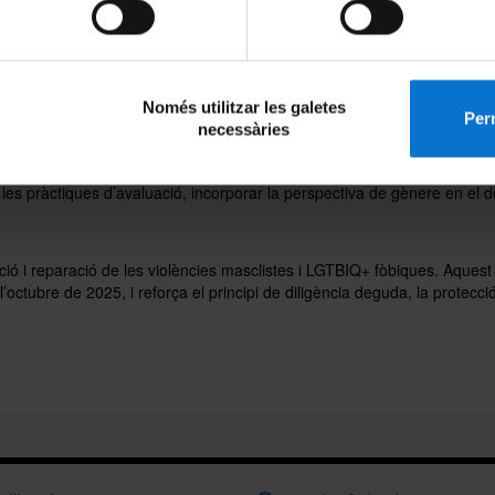
nsables de les polítiques d’igualtat.
criteri de qualitat docent
. Entre les accions previstes hi ha l’ampliació
es les titulacions, la formació específica del professorat, el reconeix
Només utilitzar les galetes
Perm
necessàries
ia
aixos i socialment responsable. El Pla preveu accions per fomentar el li
 i les pràctiques d’avaluació, incorporar la perspectiva de gènere en el 
ó i reparació de les violències masclistes i LGTBIQ+ fòbiques. Aquest 
l’octubre de 2025, i reforça el principi de diligència deguda, la protecci