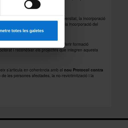
 de l’oferta formativa en gènere i diversitat, la incorporació
ement de bones pràctiques docents i la incorporació del
etre totes les galetes
deratge de les dones en la recerca, oferir formació
doctorat i reconèixer els projectes que integren aquesta
eix s’articula en coherència amb el
nou Protocol contra
ó de les persones afectades, la no-revictimització i la