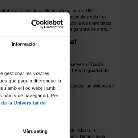
airebé vint anys de polítiques d’igualtat a la UB —
2008— i incorpora els aprenentatges acumulats dels tres
un context social i normatiu que exigeix a les universitats
e les desigualtats estructurals i en la garantia de drets.
er a tota la comunitat
Informació
 tècnic, de gestió i d’administració i serveis (PTGAS)— i
b altres instruments clau com el futur
I Pla d’igualtat de
 de gestionar les vostres
at i inclusió.
ues que puguin diferenciar la
icadors mesurables, responsables assignats i un sistema de
tueu amb el lloc web) i amb
es hàbits de navegació). Per
 de la Universitat de
 període:
mesures com la promoció del llenguatge inclusiu, la
Màrqueting
itats de gènere als sistemes institucionals, l’impuls de la