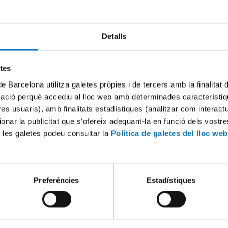
Us informem d'un correu de tipus
p
que ha arribat a comptes de la Univ
riament d'alumnes.
Detalls
ta d'un correu maliciós amb assumpte "UB". No feu cas ni c
. Esborreu-lo directament o marqueu-lo com a correu maliciós.
el missatge és aquest:
etes
de Barcelona utilitza galetes pròpies i de tercers amb la finalitat
mació perquè accediu al lloc web amb determinades característiq
tres usuaris), amb finalitats estadístiques (analitzar com interac
ionar la publicitat que s’ofereix adequant-la en funció dels vostr
 les galetes podeu consultar la
Política de galetes del lloc web
Preferències
Estadístiques