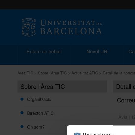
Entorn de treball
Núvol UB
Cat
Àrea TIC
Sobre l'Àrea TIC
Actualitat ATIC
Detall de la notíci
Sobre l'Àrea TIC
Detall 
Corre
Organització
Directori ATIC
Avís | 1
On som?