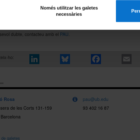
Només utilitzar les galetes
Perm
necessàries
icat sobre l'enllaç i heu introduït les vostres
credencials UB,
feu un can
 de contrasenya.
sevol dubte, contacteu amb el
PAU
.
eix-ho:
x
ló Rosa
pau@ub.edu
sera de les Corts 131-159
93 402 16 87
 Barcelona
a de galetes