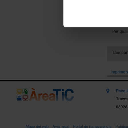
Si heu cl
immediat
Per qual
Compart
Imprimei
Pavel
Traves
08028
Mapa del web
Avís legal
Portal de transparència
Polític