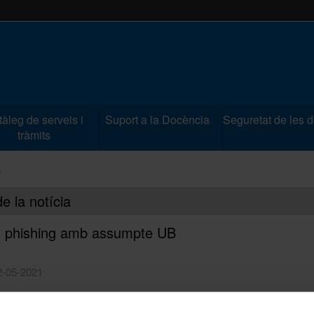
àleg de serveis i
Suport a la Docència
Seguretat de les 
tràmits
a
de la notícia
u phishing amb assumpte UB
2-05-2021