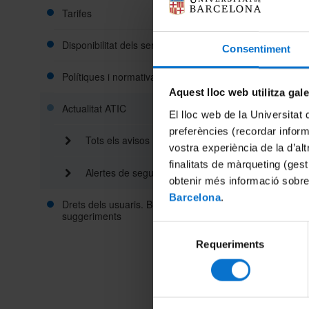
Tarifes
majorità
Disponibilitat dels serveis TIC
Consentiment
Es trac
l'enllaç
Polítiques i normativa
El cos d
Aquest lloc web utilitza gal
Actualitat ATIC
El lloc web de la Universitat 
preferències (recordar infor
Tots els avisos
vostra experiència de la d’al
finalitats de màrqueting (gest
Alertes de seguretat
obtenir més informació sobre
Barcelona
.
Drets dels usuaris. Bústia de queixes i
suggeriments
Selecció
Requeriments
de
consentiment