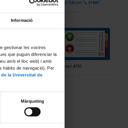
hishing
P
unt d'
A
tenció a l'
U
suari.
21687
ersitat,
Informació
liqueu
 de gestionar les vostres
ues que puguin diferenciar la
tueu amb el lloc web) i amb
Directori ATIC
es hàbits de navegació). Per
 de la Universitat de
Màrqueting