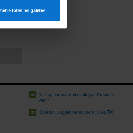
etre totes les galetes
vi
Vols opinar sobre el contingut d'aquesta
web?
Queixes i suggeriments per a l'Àrea TIC