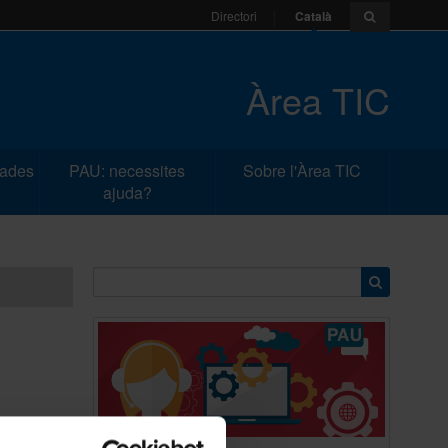
Català
Directori
Àrea TIC
dades
PAU: necessites
Sobre l'Àrea TIC
ajuda?