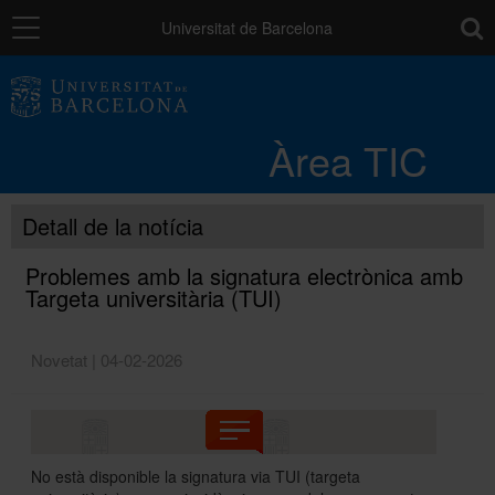
Navegació
toolb
Universitat de Barcelona
Entorn de treball
Àrea TIC
Núvol UB
Detall de la notícia
Catàleg de serveis i tràmits
Problemes amb la signatura electrònica amb
Targeta universitària (TUI)
Suport a la Docència
Novetat | 04-02-2026
Seguretat de les dades
No està disponible la signatura via TUI (targeta
PAU: necessites ajuda?