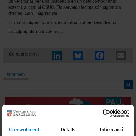
universitària) per una incidència en un dels components
externs allotjat al CSUC. Els serveis afectats són signatura
d'actes, GIPE i signasuite.
Sobre l'Àrea TIC
Ens comuniquen que s'hi està treballant per resoldre-ho.
Disculpeu els inconvenients.
Directori
Comparteix-ho:
Imprimeix
Consentiment
Detalls
Informació