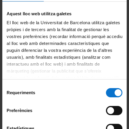
Aquest lloc web utilitza galetes
P
unt d'
A
tenció a l'
U
suari.
21687
El lloc web de la Universitat de Barcelona utilitza galetes
pròpies i de tercers amb la finalitat de gestionar les
vostres preferències (recordar informació perquè accediu
al lloc web amb determinades característiques que
puguin diferenciar la vostra experiència de la d’altres
usuaris), amb finalitats estadístiques (analitzar com
interactueu amb el lloc web) i amb finalitats de
màrqueting (gestionar la publicitat que s’ofereix
adequant-la en funció dels vostres hàbits de navegació).
Per obtenir més informació sobre les galetes podeu
Selecció
Directori ATIC
consultar la
Política de galetes del lloc web de la
Requeriments
de
Universitat de Barcelona
.
consentiment
Preferències
Sobre l'Àrea TIC
Organització
Estadístiques