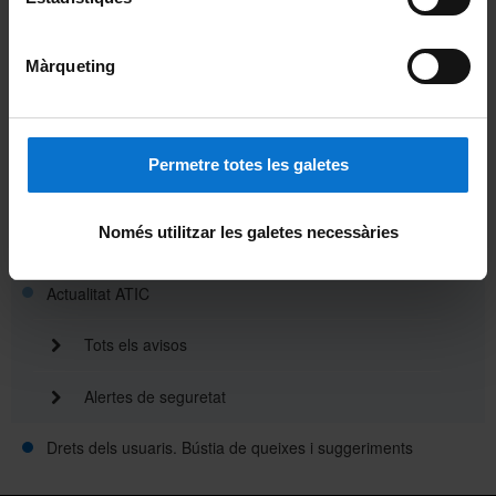
Directori ATIC
Màrqueting
On som?
Tarifes
Permetre totes les galetes
Disponibilitat dels serveis TIC
Només utilitzar les galetes necessàries
Polítiques i normativa
Actualitat ATIC
Tots els avisos
Alertes de seguretat
Drets dels usuaris. Bústia de queixes i suggeriments