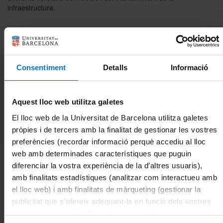
infraestructura.
Sobre l'Àrea TIC
Directori
Consentiment
Detalls
Informació
Aquest lloc web utilitza galetes
El lloc web de la Universitat de Barcelona utilitza galetes
Observacions:
pròpies i de tercers amb la finalitat de gestionar les vostres
Per a qualsevol consulta,
adreça't al CRAI
preferències (recordar informació perquè accediu al lloc
web amb determinades característiques que puguin
diferenciar la vostra experiència de la d’altres usuaris),
Accés al Campus Virtual
amb finalitats estadístiques (analitzar com interactueu amb
el lloc web) i amb finalitats de màrqueting (gestionar la
Més informació
publicitat que s’ofereix adequant-la en funció dels vostres
hàbits de navegació). Per obtenir més informació sobre les