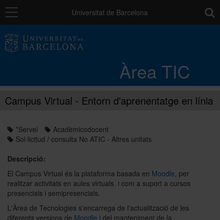
Navegació
toolb
Universitat de Barcelona
Entorn de treball
Àrea TIC
Núvol UB
Campus Virtual - Entorn d'aprenentatge en línia
Catàleg de serveis i tràmits
*Servei
Acadèmicodocent
Sol·licitud / consulta No ATIC - Altres unitats
Suport a la Docència
Descripció:
El Campus Virtual és la plataforma basada en
Moodle
, per
Seguretat de les dades
realitzar activitats en aules virtuals i com a suport a cursos
presencials i semipresencials.
L'Àrea de Tecnologies s'encarrega de l'actualització de les
PAU: necessites ajuda?
diferents versions de
Moodle
i del manteniment de la