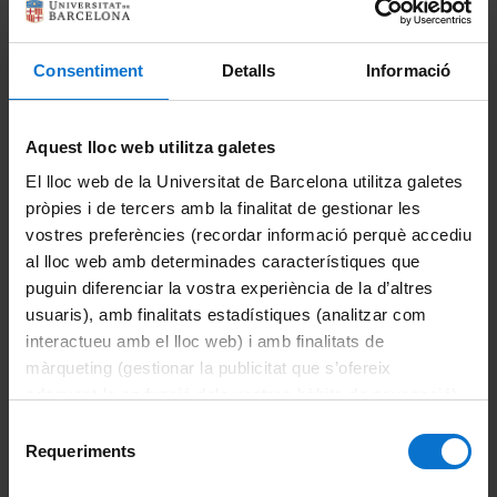
Si ets PTGAS/PDI/Personal extern:
Consentiment
Detalls
Informació
Portal de Gestió TIC UB
(opció recomanada)
93 402 16 87
pau@ub.edu
Aquest lloc web utilitza galetes
Horari d'atenció:
Tots els dies laborables
El lloc web de la Universitat de Barcelona utilitza galetes
Atenció in situ: de 8:00 a 15:00
pròpies i de tercers amb la finalitat de gestionar les
Atenció telefònica: de 8:00 a 21:00
vostres preferències (recordar informació perquè accediu
al lloc web amb determinades característiques que
puguin diferenciar la vostra experiència de la d’altres
Si ets estudiant:
usuaris), amb finalitats estadístiques (analitzar com
Servei d'Atenció a l'Estudiant (SAE)
interactueu amb el lloc web) i amb finalitats de
93 355 60 00
màrqueting (gestionar la publicitat que s’ofereix
Portal d'Estudiants
adequant-la en funció dels vostres hàbits de navegació).
Ajuda Portal d'Estudiants
Per obtenir més informació sobre les galetes podeu
Selecció
consultar la
Política de galetes del lloc web de la
Requeriments
de
Universitat de Barcelona
.
consentiment
Si ets antic alumne: