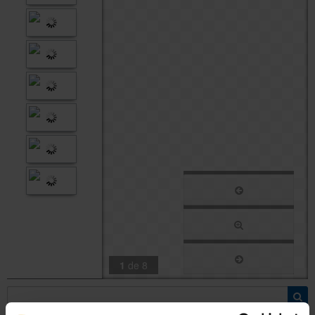
Sobre l'Àrea TIC
Directori
1
de
8