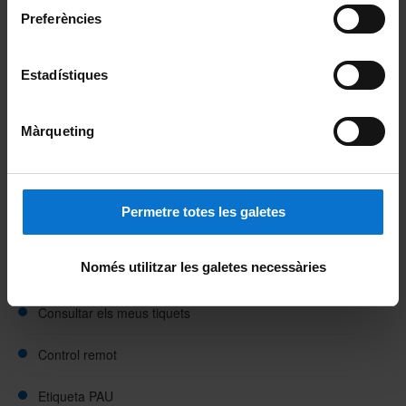
Preferències
Web Alumni
Estadístiques
Si ets personal jubilat:
Web Ateneu
Màrqueting
PAU: necessites ajuda?
Permetre totes les galetes
Demanar un servei / Obrir una sol·licitud
Només utilitzar les galetes necessàries
Obrir una incidència o avaria
Consultar els meus tiquets
Control remot
Etiqueta PAU