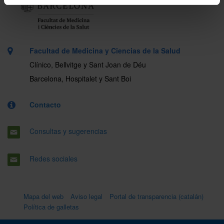
Facultad de Medicina y Ciencias de la Salud
Clínico, Bellvitge y Sant Joan de Déu
Barcelona, Hospitalet y Sant Boi
Contacto
Consultas y sugerencias
Redes sociales
Mapa del web
Aviso legal
Portal de transparencia (catalán)
Política de galletas