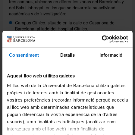
tres campus, ubicados en diferentes zonas del Barcelonés y
del Baix Llobregat, en los que se desarrolla su actividad
académica y de investigación:
Català
Campus Clínico, situado en la calle de Casanova de
Barcelona, al lado del Hospital Clínico.
Campus Bellvitge, situado en Hospitalet de Llobregat, en
English
el recinto hospitalario de Bellvitge.
Campus Sant Joan de Déu, situado en Esplugues de
Consentiment
Detalls
Informació
Llobregat, en el mismo Hospital Sant Joan de Déu.
Cada campus ofrece un amplio abanico de estudios, así
como instalaciones y espacios en los que los estudiantes
Aquest lloc web utilitza galetes
tienen acceso a todas las herramientas necesarias para
El lloc web de la Universitat de Barcelona utilitza galetes
llevar a cabo la parte más práctica de su formación.
Asimismo, los campus disponen de instalaciones destinadas
pròpies i de tercers amb la finalitat de gestionar les
a actividades de investigación e innovación.
vostres preferències (recordar informació perquè accediu
al lloc web amb determinades característiques que
puguin diferenciar la vostra experiència de la d’altres
Compartir:
usuaris), amb finalitats estadístiques (analitzar com
interactueu amb el lloc web) i amb finalitats de