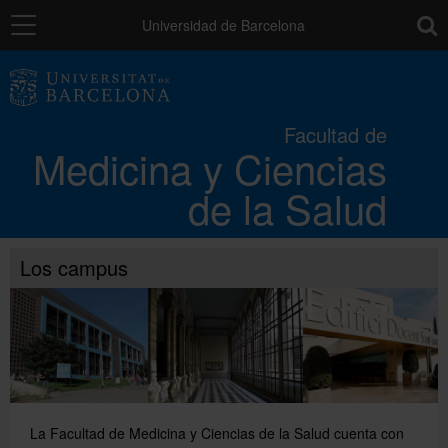
Navegación
toolb
Universidad de Barcelona
La Facultad
Facultad de
Medicina y Ciencias
Los campus
de la Salud
Docencia
Los campus
Investigación
Movilidad
La Facultad de Medicina y Ciencias de la Salud cuenta con
Directorio