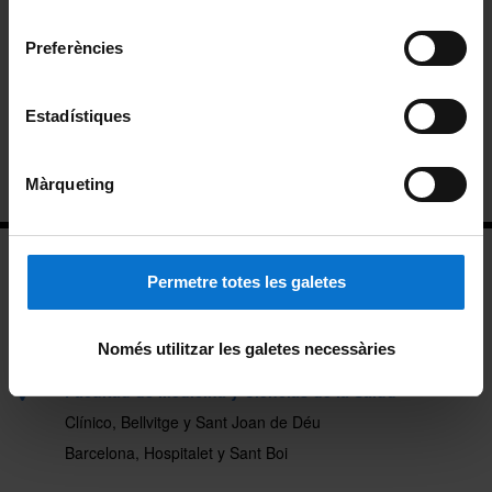
Universitat de Barcelona
.
consentiment
Planes docentes
Preferències
Reconocimiento de créditos
Estadístiques
Trabajo final de grado
Información para futuros estudiantes
Màrqueting
Permetre totes les galetes
Només utilitzar les galetes necessàries
Facultad de Medicina y Ciencias de la Salud
Clínico, Bellvitge y Sant Joan de Déu
Barcelona, Hospitalet y Sant Boi