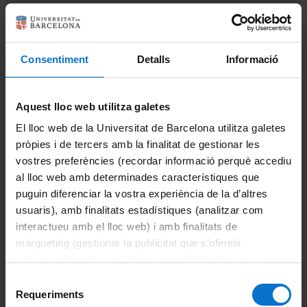
Información del grado
Información destacada
Català
Consentiment
Detalls
Informació
Becas y ayudas
English
Calendario académico
Aquest lloc web utilitza galetes
El lloc web de la Universitat de Barcelona utilitza galetes
Evaluación
pròpies i de tercers amb la finalitat de gestionar les
vostres preferències (recordar informació perquè accediu
Horarios de clase
al lloc web amb determinades característiques que
puguin diferenciar la vostra experiència de la d’altres
Itinerarios, menciones y optatividad
usuaris), amb finalitats estadístiques (analitzar com
Movilidad
interactueu amb el lloc web) i amb finalitats de
màrqueting (gestionar la publicitat que s’ofereix
Organización y metodología docente
adequant-la en funció dels vostres hàbits de navegació).
Per obtenir més informació sobre les galetes podeu
Selecció
Plan de acción tutorial
consultar la
Política de galetes del lloc web de la
Requeriments
de