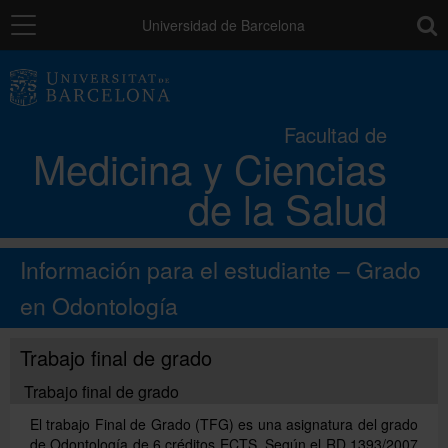
Navegación
toolb
Universidad de Barcelona
La Facultad
Facultad de
Medicina y Ciencias
Los campus
de la Salud
Docencia
Información para el estudiante – Grado
Investigación
en Odontología
Trabajo final de grado
Movilidad
Trabajo final de grado
El trabajo Final de Grado (TFG) es una asignatura del grado
Directorio
de Odontología de 6 créditos ECTS. Según el RD 1393/2007