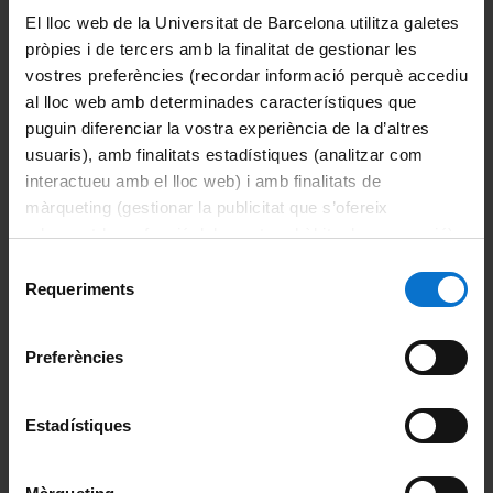
2025-26
.
El lloc web de la Universitat de Barcelona utilitza galetes
pròpies i de tercers amb la finalitat de gestionar les
Compartir:
vostres preferències (recordar informació perquè accediu
al lloc web amb determinades característiques que
puguin diferenciar la vostra experiència de la d’altres
usuaris), amb finalitats estadístiques (analitzar com
interactueu amb el lloc web) i amb finalitats de
màrqueting (gestionar la publicitat que s’ofereix
adequant-la en funció dels vostres hàbits de navegació).
Información del máster
Per obtenir més informació sobre les galetes podeu
Selecció
consultar la
Política de galetes del lloc web de la
Información destacada
Requeriments
de
Universitat de Barcelona
.
consentiment
Acciones de apoyo y orientación
Preferències
Becas y ayudas
Estadístiques
Calendario académico
Horarios de clase