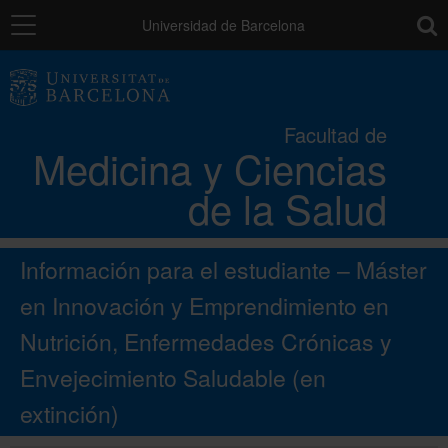
Navegación
toolb
Universidad de Barcelona
La Facultad
Facultad de
Medicina y Ciencias
Los campus
de la Salud
Docencia
Información para el estudiante – Máster
Investigación
en Innovación y Emprendimiento en
Nutrición, Enfermedades Crónicas y
Movilidad
Envejecimiento Saludable
(en
extinción)
Directorio