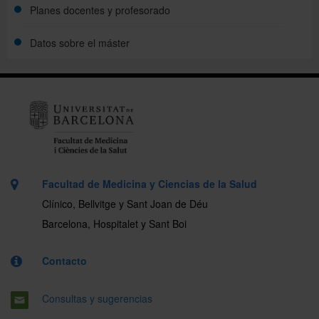
Planes docentes y profesorado
Calendario académico
Datos sobre el máster
Planes docentes
Horarios de clase
Profesorado
Evaluación
Facultad de Medicina y Ciencias de la Salud
Clínico, Bellvitge y Sant Joan de Déu
Barcelona, Hospitalet y Sant Boi
Contacto
Consultas y sugerencias