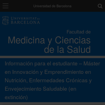
Navegación
toolb
Universidad de Barcelona
La Facultad
Facultad de
Medicina y Ciencias
Los campus
de la Salud
Docencia
Información para el estudiante – Máster
Investigación
en Innovación y Emprendimiento en
Nutrición, Enfermedades Crónicas y
Movilidad
Envejecimiento Saludable
(en
extinción)
Directorio