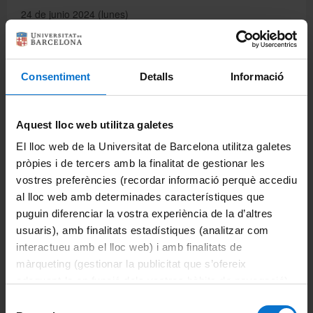
24 de junio 2024 (lunes)
Además, los patrones de las localidades que
correspondan y los días festivos que indique la Generalitat.
Las fiestas de la ciudad de Barcelona son: 25 de septiembre
Consentiment
Detalls
Informació
de 2023 (La Mercè) y 20 de mayo de 2024 (segunda
pascua)
FIESTAS INSTITUCIONALES
Aquest lloc web utilitza galetes
23 de abril, Sant Jordi (día no lectivo)
El lloc web de la Universitat de Barcelona utilitza galetes
pròpies i de tercers amb la finalitat de gestionar les
vostres preferències (recordar informació perquè accediu
Compartir:
al lloc web amb determinades característiques que
puguin diferenciar la vostra experiència de la d’altres
usuaris), amb finalitats estadístiques (analitzar com
interactueu amb el lloc web) i amb finalitats de
màrqueting (gestionar la publicitat que s’ofereix
adequant-la en funció dels vostres hàbits de navegació).
Información del máster
Per obtenir més informació sobre les galetes podeu
Selecció