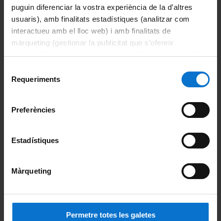
Información destacada
puguin diferenciar la vostra experiència de la d’altres
usuaris), amb finalitats estadístiques (analitzar com
Acciones de apoyo y orientación
interactueu amb el lloc web) i amb finalitats de
màrqueting (gestionar la publicitat que s’ofereix
Becas y ayudas
adequant-la en funció dels vostres hàbits de navegació).
Per obtenir més informació sobre les galetes podeu
Selecció
Calendario académico
consultar la
Política de galetes del lloc web de la
Requeriments
de
Universitat de Barcelona
.
consentiment
Evaluación
Preferències
Horarios de clase
Estadístiques
Movilidad
Organización y metodología docente
Màrqueting
Planes docentes
Reconocimiento de créditos
Permetre totes les galetes