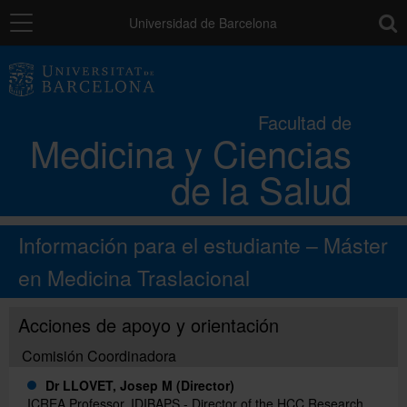
Navegación
toolb
Universidad de Barcelona
La Facultad
Facultad de
Medicina y Ciencias
Los campus
de la Salud
Docencia
Información para el estudiante – Máster
Investigación
en Medicina Traslacional
Acciones de apoyo y orientación
Movilidad
Comisión Coordinadora
Dr LLOVET, Josep M
(Director)
Directorio
ICREA Professor, IDIBAPS - Director of the HCC Research