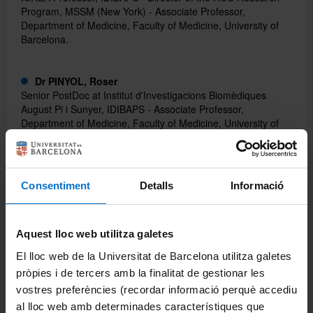
Program, MSSM (New York) - Associate Professor,
Department of Medicine, Faculty of Medicine, University of
Barcelona.
Català
Dr PINYOL, Roser
English
Senior PostDoc at Institut d'Investigacions Biomèdiques
August Pi i Sunyer, IDIBAPS - Associate Professor,
Department of Medicine, Faculty of Medicine, University of
Barcelona.
Compartir:
Consentiment
Detalls
Informació
Aquest lloc web utilitza galetes
El lloc web de la Universitat de Barcelona utilitza galetes
pròpies i de tercers amb la finalitat de gestionar les
Información del máster
vostres preferències (recordar informació perquè accediu
al lloc web amb determinades característiques que