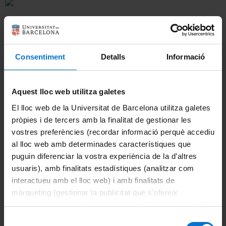
Català
Información del máster
Consentiment
Detalls
Informació
English
Información destacada
Aquest lloc web utilitza galetes
Acciones de apoyo y orientación
El lloc web de la Universitat de Barcelona utilitza galetes
pròpies i de tercers amb la finalitat de gestionar les
Becas y ayudas
vostres preferències (recordar informació perquè accediu
al lloc web amb determinades característiques que
Calendario académico
puguin diferenciar la vostra experiència de la d’altres
usuaris), amb finalitats estadístiques (analitzar com
Evaluación
interactueu amb el lloc web) i amb finalitats de
màrqueting (gestionar la publicitat que s’ofereix
Horarios de clase
adequant-la en funció dels vostres hàbits de navegació).
Movilidad
Per obtenir més informació sobre les galetes podeu
Selecció