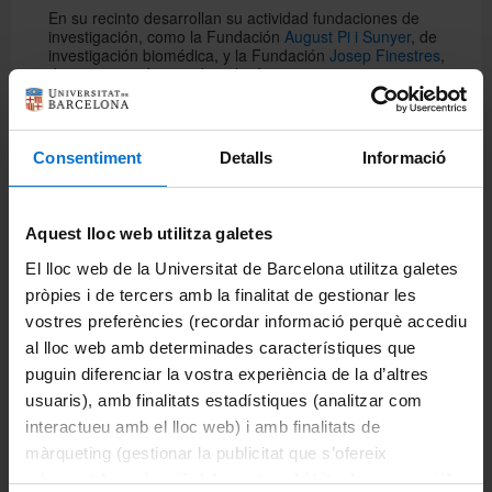
En su recinto desarrollan su actividad fundaciones de
investigación, como la Fundación
August Pi i Sunyer
, de
investigación biomédica, y la Fundación
Josep Finestres
,
de investigación en odontología.
El uso de las instalaciones del Campus Bellvitge por parte
de la Facultad de Medicina y Ciencias de la Salud es fruto
de los acuerdos concertados entre la Universidad de
Barcelona y el Hospital de Bellvitge.
Consentiment
Detalls
Informació
Al Campus Bellvitge se puede acceder con:
Aquest lloc web utilitza galetes
— Vehículo propio o taxi: el Hospital dispone de parada
regular de taxis y de aparcamiento
El lloc web de la Universitat de Barcelona utilitza galetes
pròpies i de tercers amb la finalitat de gestionar les
— Transporte público: autobús (L1, L10) y metro (Hospital
de Bellvitge - L1)
vostres preferències (recordar informació perquè accediu
al lloc web amb determinades característiques que
puguin diferenciar la vostra experiència de la d’altres
Compartir:
usuaris), amb finalitats estadístiques (analitzar com
interactueu amb el lloc web) i amb finalitats de
Departamentos
màrqueting (gestionar la publicitat que s’ofereix
adequant-la en funció dels vostres hàbits de navegació).
Biomedicina