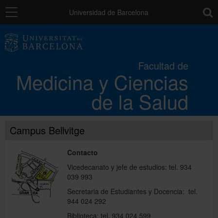
Navegación
toolb
Universidad de Barcelona
La Facultad
Facultad de
Medicina y Ciencias
Los campus
de la Salud
Docencia
Campus Bellvitge
Investigación
Contacto
Vicedecanato y jefe de estudios: tel. 934
039 993
Movilidad
Secretaria de Estudiantes y Docencia: tel.
944 024 292
Directorio
Biblioteca: tel. 934 024 599