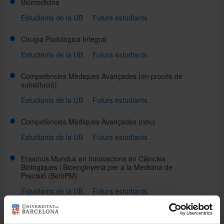
Biomedicina
Estudiants de la UB
Futurs estudiants
Directori
Cirugia Podològica Integral
Estudiants de la UB
Futurs estudiants
Español
Competències Mèdiques Avançades
(en procés de
substitució)
English
Estudiants de la UB
Futurs estudiants
Competències Mèdiques Avançades
(nou)
Estudiants de la UB
Futurs estudiants
Erasmus Mundus en Innovacions en Ciències
Biològiques i Bioenginyeria per a la Medicina de
Precisió (BeinPM)
Estudiants de la UB
Futurs estudiants
Iniciació a la Recerca en Salut Mental