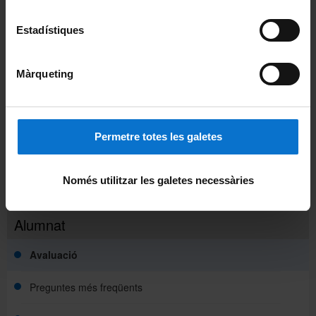
Estadístiques
Portals i intranets
Portal d'estudiants
Màrqueting
Intranet UB (PDI i PTGAS)
Campus Virtual
Permetre totes les galetes
Alumni UB
Només utilitzar les galetes necessàries
Intranet de la Facultat
Alumnat
Avaluació
Preguntes més freqüents