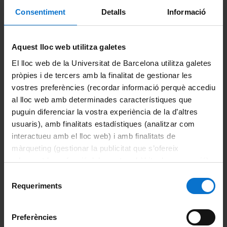
Estudiants de la UB
Futurs estudiants
Consentiment
Detalls
Informació
Innovació i Emprenedoria en Nutrició, Malalties
Cròniques i Envelliment Saludable
(en extinció)
Aquest lloc web utilitza galetes
Estudiants de la UB
El lloc web de la Universitat de Barcelona utilitza galetes
Investigació sobre el Càncer
pròpies i de tercers amb la finalitat de gestionar les
Estudiants de la UB
Futurs estudiants
vostres preferències (recordar informació perquè accediu
al lloc web amb determinades característiques que
Medicina Translacional
puguin diferenciar la vostra experiència de la d’altres
usuaris), amb finalitats estadístiques (analitzar com
Estudiants de la UB
Futurs estudiants
interactueu amb el lloc web) i amb finalitats de
Recerca Clínica
(en procés de substitució)
màrqueting (gestionar la publicitat que s’ofereix
adequant-la en funció dels vostres hàbits de navegació).
Estudiants de la UB
Futurs estudiants
Per obtenir més informació sobre les galetes podeu
Selecció
Recerca Clínica Aplicada
consultar la
Política de galetes del lloc web de la
Requeriments
de
Universitat de Barcelona
.
Estudiants de la UB
Futurs estudiants
consentiment
Preferències
Comparteix-ho: