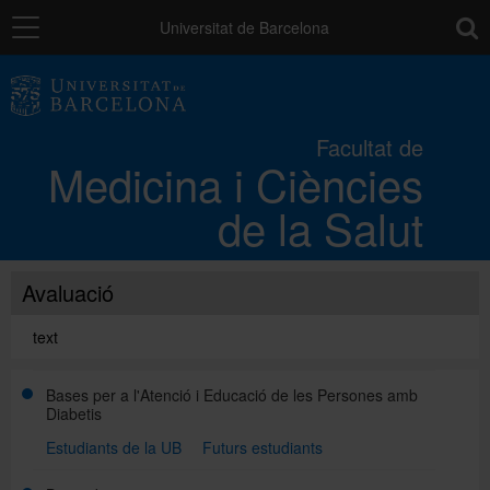
Navegació
toolb
Universitat de Barcelona
La Facultat
Facultat de
Medicina i Ciències
Els campus
de la Salut
Docència
Avaluació
Recerca
text
Bases per a l'Atenció i Educació de les Persones amb
Mobilitat
Diabetis
Estudiants de la UB
Futurs estudiants
Convocatòries i ajuts