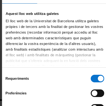
Descripció:
Aquest lloc web utilitza galetes
Directori
Publicada una nova convocatòria de beques de col·laboració amb
la Unitat d'Infermeria de la Facultar de Medicina i Ciències de la
El lloc web de la Universitat de Barcelona utilitza galetes
Salut.
pròpies i de tercers amb la finalitat de gestionar les vostres
Español
Termini de presentació de sol·licituds del 06/10/2021 al
preferències (recordar informació perquè accediu al lloc
13/10/2021.
web amb determinades característiques que puguin
Més informació i sol·licitud a la
Seu Electrònica
diferenciar la vostra experiència de la d’altres usuaris),
English
amb finalitats estadístiques (analitzar com interactueu amb
el lloc web) i amb finalitats de màrqueting (gestionar la
publicitat que s’ofereix adequant-la en funció dels vostres
hàbits de navegació). Per obtenir més informació sobre les
Beques UB
galetes podeu consultar la
Política de galetes del lloc
Selecció
2021
web de la Universitat de Barcelona
.
Requeriments
de
consentiment
Preferències