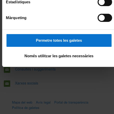
Estadístiques
Màrqueting
Facultat de Medicina i Ciències de la Salut
Clínic, Bellvitge i Sant Joan de Déu
Permetre totes les galetes
Barcelona, l'Hospitalet i Sant Boi
Contacte
Només utilitzar les galetes necessàries
Consultes i suggeriments
Xarxes socials
Mapa del web
Avís legal
Portal de transparència
Política de galetes